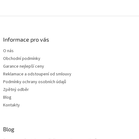
Z
á
p
a
Informace pro vás
t
O nás
í
Obchodní podmínky
Garance nejlepší ceny
Reklamace a odstoupení od smlouvy
Podmínky ochrany osobních údajů
Zpětný odběr
Blog
Kontakty
Blog