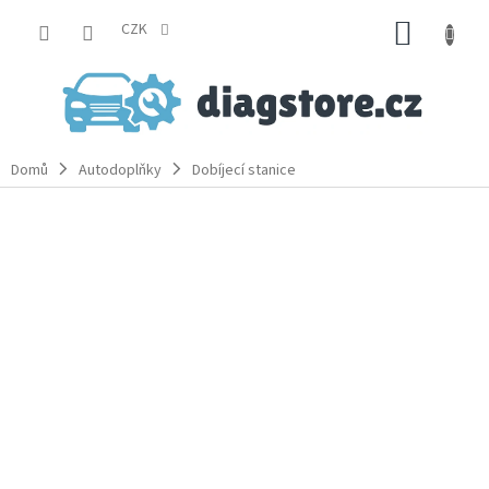
Přejít
NÁKUP
na
CZK
obsah
KOŠÍK
Domů
Autodoplňky
Dobíjecí stanice