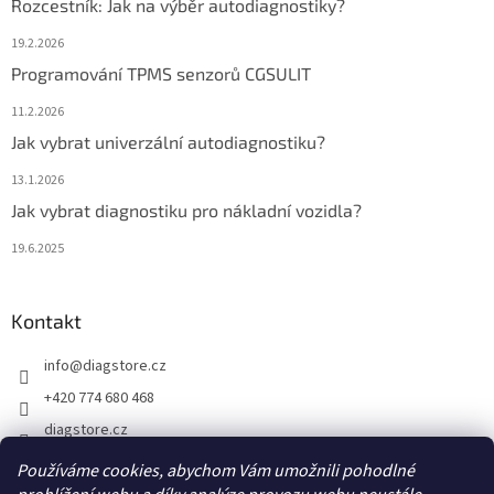
Rozcestník: Jak na výběr autodiagnostiky?
19.2.2026
Programování TPMS senzorů CGSULIT
11.2.2026
Jak vybrat univerzální autodiagnostiku?
13.1.2026
Jak vybrat diagnostiku pro nákladní vozidla?
19.6.2025
Kontakt
info
@
diagstore.cz
+420 774 680 468
diagstore.cz
diagstorecz
Používáme cookies, abychom Vám umožnili pohodlné
diagstore