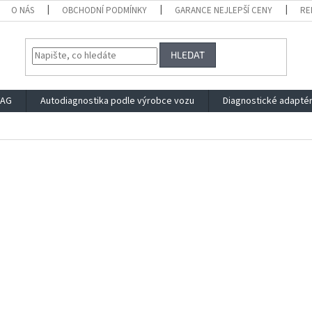
O NÁS
OBCHODNÍ PODMÍNKY
GARANCE NEJLEPŠÍ CENY
RE
HLEDAT
VAG
Autodiagnostika podle výrobce vozu
Diagnostické adapté