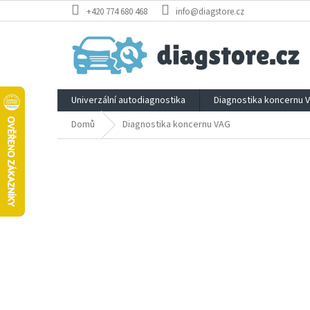
Přejít
+420 774 680 468
info@diagstore.cz
na
obsah
Univerzální autodiagnostika
Diagnostika koncernu 
Domů
Diagnostika koncernu VAG