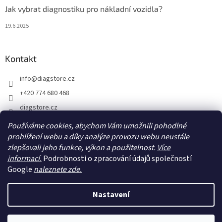
Jak vybrat diagnostiku pro nákladní vozidla?
19.6.2025
Kontakt
info
@
diagstore.cz
+420 774 680 468
diagstore.cz
diagstorecz
Používáme cookies, abychom Vám umožnili pohodlné
diagstore
prohlížení webu a díky analýze provozu webu neustále
zlepšovali jeho funkce, výkon a použitelnost.
Více
@diagstorecz
informací.
Podrobnosti o zpracování údajů společností
Google
naleznete zde.
Vytvořil Shoptet
Nastavení
Copyright 2026
diagstore.cz
. Všechna práva vyhrazena.
Upravit