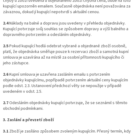
chyby u zboží uvedena u objednaného zboží chybná cena, bude na toto
kupující upozorněn emailem. Současně objednávka není považována za
závaznou, dokud jí kupující nepotvrdí s aktuální cenou.
2.4
Náklady na balné a dopravu jsou uvedeny v přehledu objednávky.
Kupující potvrzuje svůj souhlas se způsobem dopravy a výší balného a
dopravného potvrzením a odesláním objednávky.
2.5
Pokud kupující hodlá odebrat vybrané a objednané zboží osobně,
platí, že objednávka směřuje pouze k rezervaci zboží a samotná kupní
smlouva je uzavírána až na místě za osobní přítomnosti kupujícího či
jeho zástupce.
2.6
Kupní smlouva je uzavřena zasláním emailu s potvrzením
objednávky kupujícímu, popřípadě potvrzením aktuální ceny kupujícím
podle odst. 2.3. Ustanovení předchozí věty se nepoužije v případě
uvedeném v odst. 2.5.
2.7
Odesláním objednávky kupující potvrzuje, že se seznámil s těmito
obchodní podmínkami.
3. Zaslání a převzetí zboží
3.1
Zboží je zasíláno způsobem zvoleným kupujícím. Přesný termín, kdy