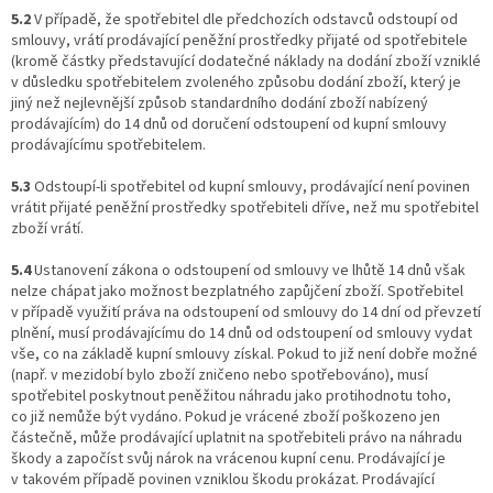
5.2
V případě, že spotřebitel dle předchozích odstavců odstoupí od
smlouvy, vrátí prodávající peněžní prostředky přijaté od spotřebitele
(kromě částky představující dodatečné náklady na dodání zboží vzniklé
v důsledku spotřebitelem zvoleného způsobu dodání zboží, který je
jiný než nejlevnější způsob standardního dodání zboží nabízený
prodávajícím) do 14 dnů od doručení odstoupení od kupní smlouvy
prodávajícímu spotřebitelem.
5.3
Odstoupí-li spotřebitel od kupní smlouvy, prodávající není povinen
vrátit přijaté peněžní prostředky spotřebiteli dříve, než mu spotřebitel
zboží vrátí.
5.4
Ustanovení zákona o odstoupení od smlouvy ve lhůtě 14 dnů však
nelze chápat jako možnost bezplatného zapůjčení zboží. Spotřebitel
v případě využití práva na odstoupení od smlouvy do 14 dní od převzetí
plnění, musí prodávajícímu do 14 dnů od odstoupení od smlouvy vydat
vše, co na základě kupní smlouvy získal. Pokud to již není dobře možné
(např. v mezidobí bylo zboží zničeno nebo spotřebováno), musí
spotřebitel poskytnout peněžitou náhradu jako protihodnotu toho,
co již nemůže být vydáno. Pokud je vrácené zboží poškozeno jen
částečně, může prodávající uplatnit na spotřebiteli právo na náhradu
škody a započíst svůj nárok na vrácenou kupní cenu. Prodávající je
v takovém případě povinen vzniklou škodu prokázat. Prodávající