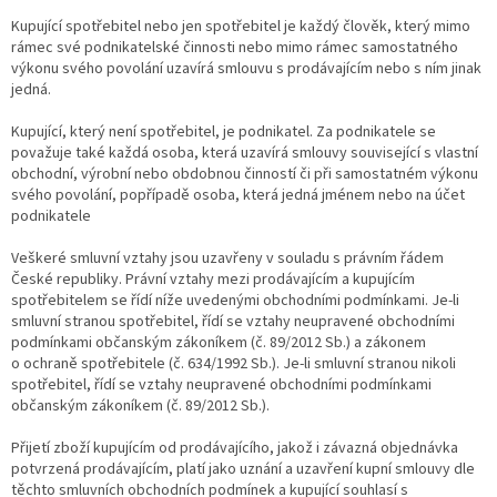
Kupující spotřebitel nebo jen spotřebitel je každý člověk, který mimo
rámec své podnikatelské činnosti nebo mimo rámec samostatného
výkonu svého povolání uzavírá smlouvu s prodávajícím nebo s ním jinak
jedná.
Kupující, který není spotřebitel, je podnikatel. Za podnikatele se
považuje také každá osoba, která uzavírá smlouvy související s vlastní
obchodní, výrobní nebo obdobnou činností či při samostatném výkonu
svého povolání, popřípadě osoba, která jedná jménem nebo na účet
podnikatele
Veškeré smluvní vztahy jsou uzavřeny v souladu s právním řádem
České republiky. Právní vztahy mezi prodávajícím a kupujícím
spotřebitelem se řídí níže uvedenými obchodními podmínkami. Je-li
smluvní stranou spotřebitel, řídí se vztahy neupravené obchodními
podmínkami občanským zákoníkem (č. 89/2012 Sb.) a zákonem
o ochraně spotřebitele (č. 634/1992 Sb.). Je-li smluvní stranou nikoli
spotřebitel, řídí se vztahy neupravené obchodními podmínkami
občanským zákoníkem (č. 89/2012 Sb.).
Přijetí zboží kupujícím od prodávajícího, jakož i závazná objednávka
potvrzená prodávajícím, platí jako uznání a uzavření kupní smlouvy dle
těchto smluvních obchodních podmínek a kupující souhlasí s