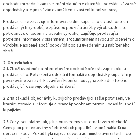
obchodními podmínkami ve znění platném v okamžiku odeslání závazné
objednávky a je jimi vázán okamžikem uzavření kupní smlouvy.
Prodávající se zavazuje informovat řádně kupujícího o vlastnostech
prodávaných výrobků, o způsobu použití a údržby výrobku. Je-li to
potřebné, s ohledem na povahu výrobku, zajišťuje prodávající
potřebné informace v písemném, srozumitelném návodu přiloženém k
výrobku. Nabízené zboží odpovídá popisu uvedenému u nabízeného
zboží.
2. Objednávka
2.1
Zboží uvedené na internetovém obchodě představuje nabídku
prodávajícího. Potvrzení a odeslání formuláře objednávky kupujícím je
považováno za návrh k uzavření kupní smlouvy, na základě kterého
prodávající rezervuje objednané zboží.
2.2
Na základě objednávky kupujícího prodávající zašle potvrzení, ve
kterém zpravidla informuje o pravděpodobném termínu odeslání zboží
kupujícímu.
2.3
Ceny jsou platné tak, jak jsou uvedeny v internetovém obchodě.
Ceny jsou prezentovány včetně všech poplatků, kromě nákladů na
doručení zboží. Pokud byla např. z důvodu administrativní či technické