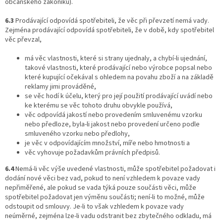
občanského zákoníku).
6.3
Prodávající odpovídá spotřebiteli, že věc při převzetí nemá vady.
Zejména prodávající odpovídá spotřebiteli, že v době, kdy spotřebitel
věc převzal,
má věc vlastnosti, které si strany ujednaly, a chybí-li ujednání,
takové vlastnosti, které prodávající nebo výrobce popsal nebo
které kupující očekával s ohledem na povahu zboží a na základě
reklamy jimi prováděné,
se věc hodí k účelu, který pro její použití prodávající uvádí nebo
ke kterému se věc tohoto druhu obvykle používá,
věc odpovídá jakostí nebo provedením smluvenému vzorku
nebo předloze, byla-li jakost nebo provedení určeno podle
smluveného vzorku nebo předlohy,
je věc v odpovídajícím množství, míře nebo hmotnosti a
věc vyhovuje požadavkům právních předpisů.
6.4
Nemá-li věc výše uvedené vlastnosti, může spotřebitel požadovat i
dodání nové věci bez vad, pokud to není vzhledem k povaze vady
nepřiměřené, ale pokud se vada týká pouze součásti věci, může
spotřebitel požadovat jen výměnu součásti; není-li to možné, může
odstoupit od smlouvy. Je-li to však vzhledem k povaze vady
neúměrné, zejména lze-li vadu odstranit bez zbytečného odkladu, má