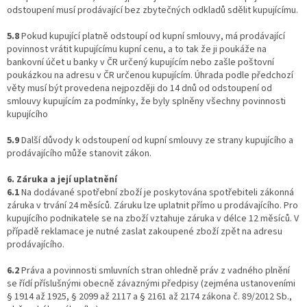
odstoupení musí prodávající bez zbytečných odkladů sdělit kupujícímu.
5.8
Pokud kupující platně odstoupí od kupní smlouvy, má prodávající
povinnost vrátit kupujícímu kupní cenu, a to tak že ji poukáže na
bankovní účet u banky v ČR určený kupujícím nebo zašle poštovní
poukázkou na adresu v ČR určenou kupujícím. Úhrada podle předchozí
věty musí být provedena nejpozději do 14 dnů od odstoupení od
smlouvy kupujícím za podmínky, že byly splněny všechny povinnosti
kupujícího
5.9
Další důvody k odstoupení od kupní smlouvy ze strany kupujícího a
prodávajícího může stanovit zákon.
6. Záruka a její uplatnění
6.1
Na dodávané spotřební zboží je poskytována spotřebiteli zákonná
záruka v trvání 24 měsíců. Záruku lze uplatnit přímo u prodávajícího. Pro
kupujícího podnikatele se na zboží vztahuje záruka v délce 12 měsíců. V
případě reklamace je nutné zaslat zakoupené zboží zpět na adresu
prodávajícího.
6.2
Práva a povinnosti smluvních stran ohledně práv z vadného plnění
se řídí příslušnými obecně závaznými předpisy (zejména ustanoveními
§ 1914 až 1925, § 2099 až 2117 a § 2161 až 2174 zákona č. 89/2012 Sb.,