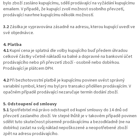
bylo zboží zasláno kupujícímu, sdělí prodávající na vyžádání kupujícímu
emailem. V případě, že kupující zvolí možnost osobního převzetí,
prodávající navrhne kupujícímu několik možností.
3.2
Zásilka je vypravována zásadně na adresu, kterou kupující uvedl ve
své objednávce.
4. Platba
4.1
Kupní cena je splatná dle volby kupujícího buď předem úhradou
celkové částky včetně nákladů na balné a dopravné na bankovní účet
prodávajícího nebo při převzetí zboží - osobně nebo dobírkou.
Prodávající je plátcem DPH.
4.2
Při bezhotovostní platbě je kupujícímu povinen uvést správný
variabilní symbol, který mu byl pro transakci přidělen prodávajícím. V
opačném případě prodávající nezaručuje termín dodání zboží.
5. Odstoupení od smlouvy
5.1
Spotřebitel má právo odstoupit od kupní smlouvy do 14 dnů od
převzetí zaslaného zboží. Ve stejné lhůtě je v takovém případě povinen
sdělit tuto skutečnost písemně prodávajícímu a bezodkladně (ne na
dobírku) zaslat na svůj náklad nepoškozené a neopotřebené zboží
zpět na adresu prodávajícího.