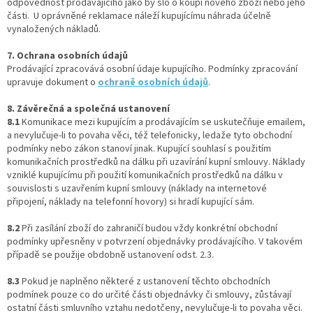
odpovědnost prodávajícího jako by šlo o koupi nového zboží nebo jeho
části. U oprávněné reklamace náleží kupujícímu náhrada účelně
vynaložených nákladů.
7. Ochrana osobních údajů
Prodávající zpracovává osobní údaje kupujícího. Podmínky zpracování
upravuje dokument o
ochraně osobních údajů
.
8. Závěrečná a společná ustanovení
8.1
Komunikace mezi kupujícím a prodávajícím se uskutečňuje emailem,
a nevylučuje-li to povaha věci, též telefonicky, ledaže tyto obchodní
podmínky nebo zákon stanoví jinak. Kupující souhlasí s použitím
komunikačních prostředků na dálku při uzavírání kupní smlouvy. Náklady
vzniklé kupujícímu při použití komunikačních prostředků na dálku v
souvislosti s uzavřením kupní smlouvy (náklady na internetové
připojení, náklady na telefonní hovory) si hradí kupující sám.
8.2
Při zasílání zboží do zahraničí budou vždy konkrétní obchodní
podmínky upřesněny v potvrzení objednávky prodávajícího. V takovém
případě se použije obdobně ustanovení odst. 2.3.
8.3
Pokud je naplněno některé z ustanovení těchto obchodních
podmínek pouze co do určité části objednávky či smlouvy, zůstávají
ostatní části smluvního vztahu nedotčeny, nevylučuje-li to povaha věci.