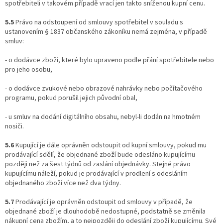
spotřebiteli v takovém případě vrací jen takto sníženou kupní cenu.
5.5
Právo na odstoupení od smlouvy spotřebitel v souladu s
ustanovením § 1837 občanského zákoníku nemá zejména, v případě
smluv:
- o dodávce zboží, které bylo upraveno podle přání spotřebitele nebo
pro jeho osobu,
- o dodávce zvukové nebo obrazové nahrávky nebo počítačového
programu, pokud porušil jejich původní obal,
- u smluv na dodání digitálního obsahu, nebyl-li dodán na hmotném
nosiči.
5.6
Kupující je dále oprávněn odstoupit od kupní smlouvy, pokud mu
prodávající sdělí, že objednané zboží bude odesláno kupujícímu
později než za šest týdnů od zaslání objednávky. Stejné právo
kupujícímu náleží, pokud je prodávající v prodlení s odesláním
objednaného zboží více než dva týdny.
5.7
Prodávající je oprávněn odstoupit od smlouvy v případě, že
objednané zboží je dlouhodobě nedostupné, podstatně se změnila
nákupní cena zbožím, a to nejpozději do odeslání zboží kupujícímu. Své