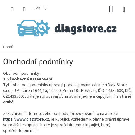
Přejít
NÁKUP
na
CZK
obsah
KOŠÍK
Domů
Obchodní podmínky
Obchodní podmínky
1. Všeobecná ustanovení
Tyto obchodní podmínky upravují práva a povinnosti mezi Diag Store
s.r.o., U Pekáren 1644/1a, 102 00, Praha 10 - Hostivař, IČO: 14335603, DIČ:
CZ14335603, dále jen prodávající, na straně jedné a kupujícími na straně
druhé.
Zákazníkem internetového obchodu, provozovaného na adrese
https://www.diagstore.cz
, je kupující. Vzhledem k platné právní úpravě
se rozlišuje kupující, který je spotřebitelem a kupující, který
spotřebitelem není.