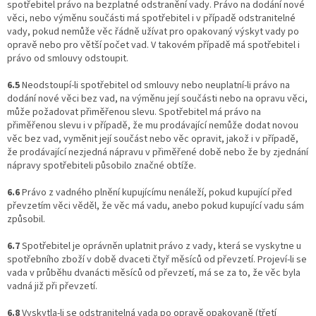
spotřebitel právo na bezplatné odstranění vady. Právo na dodání nové
věci, nebo výměnu součásti má spotřebitel i v případě odstranitelné
vady, pokud nemůže věc řádně užívat pro opakovaný výskyt vady po
opravě nebo pro větší počet vad. V takovém případě má spotřebitel i
právo od smlouvy odstoupit.
6.5
Neodstoupí-li spotřebitel od smlouvy nebo neuplatní-li právo na
dodání nové věci bez vad, na výměnu její součásti nebo na opravu věci,
může požadovat přiměřenou slevu. Spotřebitel má právo na
přiměřenou slevu i v případě, že mu prodávající nemůže dodat novou
věc bez vad, vyměnit její součást nebo věc opravit, jakož i v případě,
že prodávající nezjedná nápravu v přiměřené době nebo že by zjednání
nápravy spotřebiteli působilo značné obtíže.
6.6
Právo z vadného plnění kupujícímu nenáleží, pokud kupující před
převzetím věci věděl, že věc má vadu, anebo pokud kupující vadu sám
způsobil.
6.7
Spotřebitel je oprávněn uplatnit právo z vady, která se vyskytne u
spotřebního zboží v době dvaceti čtyř měsíců od převzetí. Projeví-li se
vada v průběhu dvanácti měsíců od převzetí, má se za to, že věc byla
vadná již při převzetí.
6.8
Vyskytla-li se odstranitelná vada po opravě opakovaně (třetí