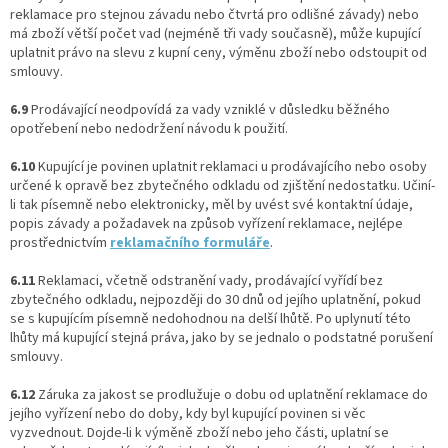
reklamace pro stejnou závadu nebo čtvrtá pro odlišné závady) nebo
má zboží větší počet vad (nejméně tři vady současně), může kupující
uplatnit právo na slevu z kupní ceny, výměnu zboží nebo odstoupit od
smlouvy.
6.9
Prodávající neodpovídá za vady vzniklé v důsledku běžného
opotřebení nebo nedodržení návodu k použití.
6.10
Kupující je povinen uplatnit reklamaci u prodávajícího nebo osoby
určené k opravě bez zbytečného odkladu od zjištění nedostatku. Učiní-
li tak písemně nebo elektronicky, měl by uvést své kontaktní údaje,
popis závady a požadavek na způsob vyřízení reklamace, nejlépe
prostřednictvím
reklamačního formuláře
.
6.11
Reklamaci, včetně odstranění vady, prodávající vyřídí bez
zbytečného odkladu, nejpozději do 30 dnů od jejího uplatnění, pokud
se s kupujícím písemně nedohodnou na delší lhůtě. Po uplynutí této
lhůty má kupující stejná práva, jako by se jednalo o podstatné porušení
smlouvy.
6.12
Záruka za jakost se prodlužuje o dobu od uplatnění reklamace do
jejího vyřízení nebo do doby, kdy byl kupující povinen si věc
vyzvednout. Dojde-li k výměně zboží nebo jeho části, uplatní se