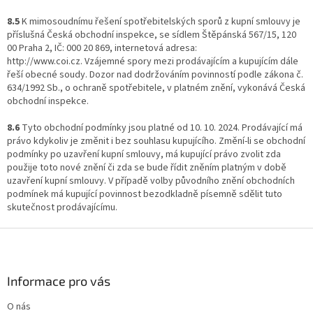
8.5
K mimosoudnímu řešení spotřebitelských sporů z kupní smlouvy je
příslušná Česká obchodní inspekce, se sídlem Štěpánská 567/15, 120
00 Praha 2, IČ: 000 20 869, internetová adresa:
http://www.coi.cz. Vzájemné spory mezi prodávajícím a kupujícím dále
řeší obecné soudy. Dozor nad dodržováním povinností podle zákona č.
634/1992 Sb., o ochraně spotřebitele, v platném znění, vykonává Česká
obchodní inspekce.
8.6
Tyto obchodní podmínky jsou platné od 10. 10. 2024. Prodávající má
právo kdykoliv je změnit i bez souhlasu kupujícího. Změní-li se obchodní
podmínky po uzavření kupní smlouvy, má kupující právo zvolit zda
použije toto nové znění či zda se bude řídit zněním platným v době
uzavření kupní smlouvy. V případě volby původního znění obchodních
podmínek má kupující povinnost bezodkladně písemně sdělit tuto
skutečnost prodávajícímu.
Z
á
p
a
Informace pro vás
t
O nás
í