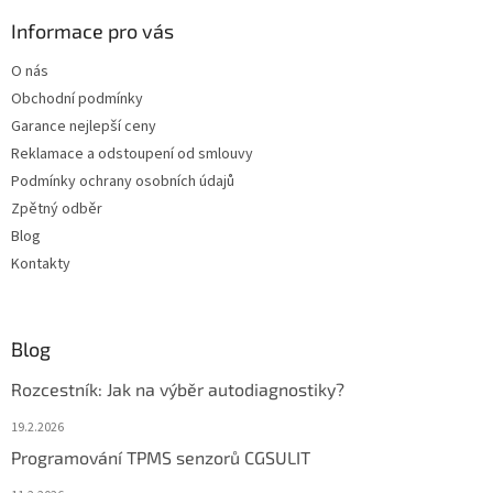
p
a
Informace pro vás
t
O nás
í
Obchodní podmínky
Garance nejlepší ceny
Reklamace a odstoupení od smlouvy
Podmínky ochrany osobních údajů
Zpětný odběr
Blog
Kontakty
Blog
Rozcestník: Jak na výběr autodiagnostiky?
19.2.2026
Programování TPMS senzorů CGSULIT