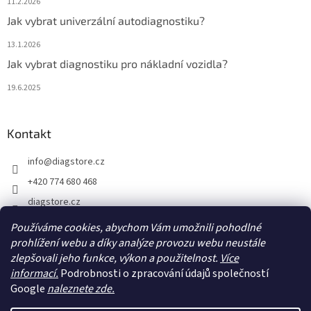
11.2.2026
Jak vybrat univerzální autodiagnostiku?
13.1.2026
Jak vybrat diagnostiku pro nákladní vozidla?
19.6.2025
Kontakt
info
@
diagstore.cz
+420 774 680 468
diagstore.cz
diagstorecz
Používáme cookies, abychom Vám umožnili pohodlné
prohlížení webu a díky analýze provozu webu neustále
diagstore
zlepšovali jeho funkce, výkon a použitelnost.
Více
@diagstorecz
informací.
Podrobnosti o zpracování údajů společností
Google
naleznete zde.