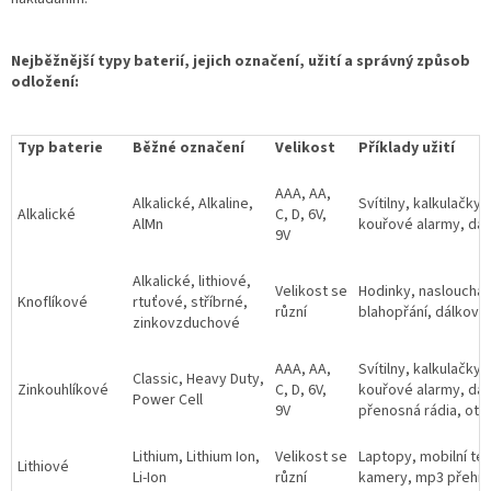
Nejběžnější typy baterií, jejich označení, užití a správný způsob
odložení:
Typ baterie
Běžné označení
Velikost
Příklady užití
AAA, AA,
Alkalické, Alkaline,
Svítilny, kalkulačky,
Alkalické
C, D, 6V,
AlMn
kouřové alarmy, dá
9V
Alkalické, lithiové,
Velikost se
Hodinky, naslouchad
Knoflíkové
rtuťové, stříbrné,
různí
blahopřání, dálkové
zinkovzduchové
AAA, AA,
Svítilny, kalkulačky,
Classic, Heavy Duty,
Zinkouhlíkové
C, D, 6V,
kouřové alarmy, dál
Power Cell
9V
přenosná rádia, otev
Lithium, Lithium Ion,
Velikost se
Laptopy, mobilní tele
Lithiové
Li-Ion
různí
kamery, mp3 přehr