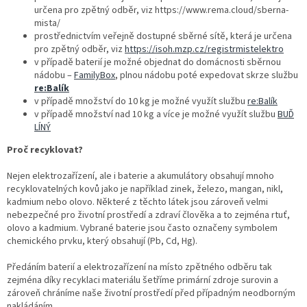
určena pro zpětný odběr, viz https://www.rema.cloud/sberna-
mista/
prostřednictvím veřejně dostupné sběrné sítě, která je určena
pro zpětný odběr, viz
https://isoh.mzp.cz/registrmistelektro
v případě baterií je možné objednat do domácnosti sběrnou
nádobu –
FamilyBox
, plnou nádobu poté expedovat skrze službu
re:Balík
v případě množství do 10 kg je možné využít službu
re:Balík
v případě množství nad 10 kg a více je možné využít službu
BUĎ
LÍNÝ
Proč recyklovat?
Nejen elektrozařízení, ale i baterie a akumulátory obsahují mnoho
recyklovatelných kovů jako je například zinek, železo, mangan, nikl,
kadmium nebo olovo. Některé z těchto látek jsou zároveň velmi
nebezpečné pro životní prostředí a zdraví člověka a to zejména rtuť,
olovo a kadmium. Vybrané baterie jsou často označeny symbolem
chemického prvku, který obsahují (Pb, Cd, Hg).
Předáním baterií a elektrozařízení na místo zpětného odběru tak
zejména díky recyklaci materiálu šetříme primární zdroje surovin a
zároveň chráníme naše životní prostředí před případným neodborným
nakládáním.