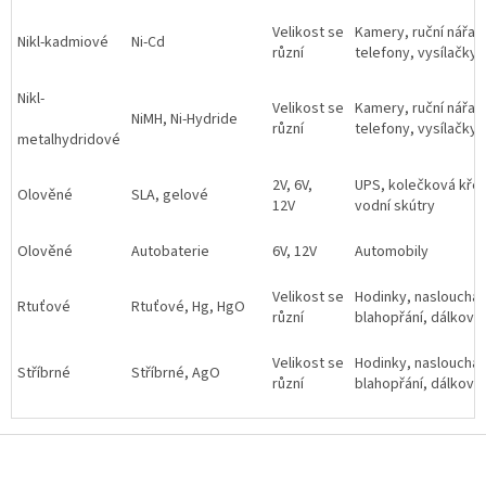
Velikost se
Kamery, ruční nářad
Nikl-kadmiové
Ni-Cd
různí
telefony, vysílačky
Nikl-
Velikost se
Kamery, ruční nářad
NiMH, Ni-Hydride
různí
telefony, vysílačky
metalhydridové
2V, 6V,
UPS, kolečková křesl
Olověné
SLA, gelové
12V
vodní skútry
Olověné
Autobaterie
6V, 12V
Automobily
Velikost se
Hodinky, naslouchad
Rtuťové
Rtuťové, Hg, HgO
různí
blahopřání, dálkové
Velikost se
Hodinky, naslouchad
Stříbrné
Stříbrné, AgO
různí
blahopřání, dálkové
Z
á