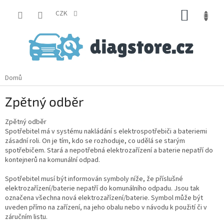
Přejít
NÁKUP
na
CZK
obsah
KOŠÍK
Domů
Zpětný odběr
Zpětný odběr
Spotřebitel má v systému nakládání s elektrospotřebiči a bateriemi
zásadní roli. On je tím, kdo se rozhoduje, co udělá se starým
spotřebičem. Stará a nepotřebná elektrozařízení a baterie nepatří do
kontejnerů na komunální odpad.
Spotřebitel musí být informován symboly níže, že příslušné
elektrozařízení/baterie nepatří do komunálního odpadu. Jsou tak
označena všechna nová elektrozařízení/baterie. Symbol může být
uveden přímo na zařízení, na jeho obalu nebo v návodu k použití či v
záručním listu.