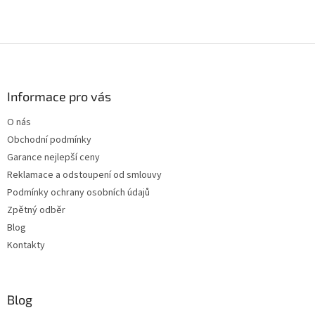
Z
á
p
a
Informace pro vás
t
O nás
í
Obchodní podmínky
Garance nejlepší ceny
Reklamace a odstoupení od smlouvy
Podmínky ochrany osobních údajů
Zpětný odběr
Blog
Kontakty
Blog