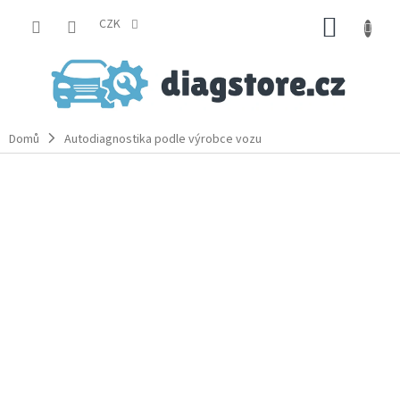
Přejít
NÁKUP
na
CZK
obsah
KOŠÍK
Domů
Autodiagnostika podle výrobce vozu