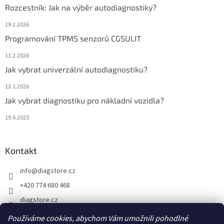
Rozcestník: Jak na výběr autodiagnostiky?
19.2.2026
Programování TPMS senzorů CGSULIT
11.2.2026
Jak vybrat univerzální autodiagnostiku?
13.1.2026
Jak vybrat diagnostiku pro nákladní vozidla?
19.6.2025
Kontakt
info
@
diagstore.cz
+420 774 680 468
diagstore.cz
diagstorecz
Používáme cookies, abychom Vám umožnili pohodlné