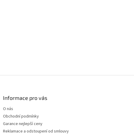
Z
á
p
a
Informace pro vás
t
O nás
í
Obchodní podmínky
Garance nejlepší ceny
Reklamace a odstoupení od smlouvy