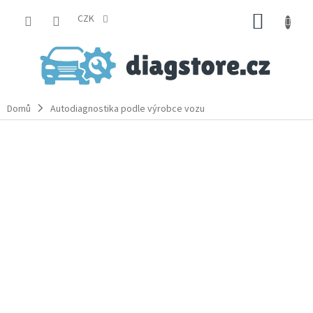
Přejít
NÁKUP
na
CZK
obsah
KOŠÍK
Domů
Autodiagnostika podle výrobce vozu