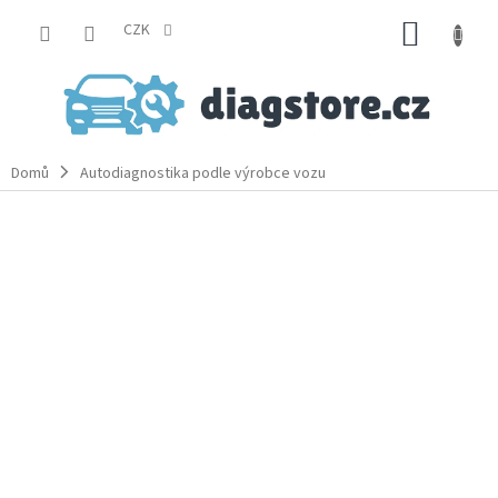
Přejít
NÁKUP
na
CZK
obsah
KOŠÍK
Domů
Autodiagnostika podle výrobce vozu