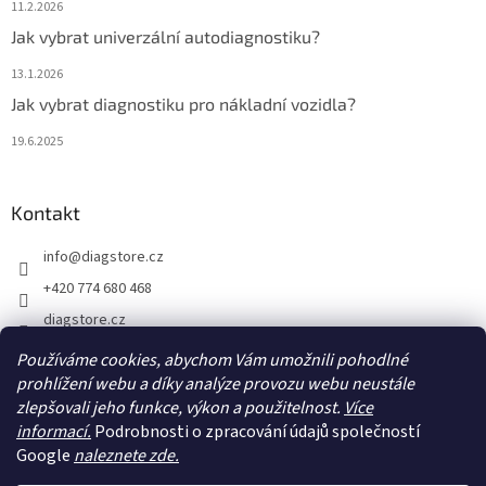
11.2.2026
Jak vybrat univerzální autodiagnostiku?
13.1.2026
Jak vybrat diagnostiku pro nákladní vozidla?
19.6.2025
Kontakt
info
@
diagstore.cz
+420 774 680 468
diagstore.cz
diagstorecz
Používáme cookies, abychom Vám umožnili pohodlné
prohlížení webu a díky analýze provozu webu neustále
diagstore
zlepšovali jeho funkce, výkon a použitelnost.
Více
@diagstorecz
informací.
Podrobnosti o zpracování údajů společností
Google
naleznete zde.