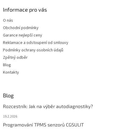
p
a
Informace pro vás
t
O nás
í
Obchodní podmínky
Garance nejlepší ceny
Reklamace a odstoupení od smlouvy
Podmínky ochrany osobních údajů
Zpětný odběr
Blog
Kontakty
Blog
Rozcestník: Jak na výběr autodiagnostiky?
19.2.2026
Programování TPMS senzorů CGSULIT