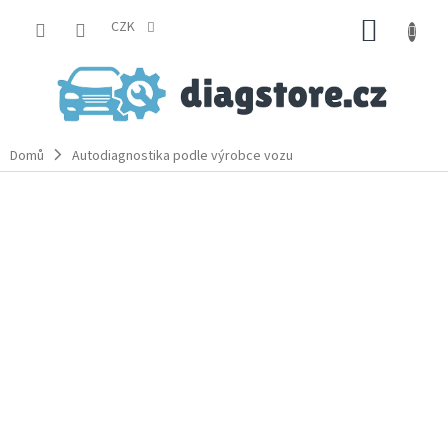
Přejít
NÁKUP
na
CZK
obsah
KOŠÍK
Domů
Autodiagnostika podle výrobce vozu