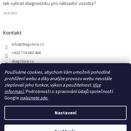
Jak vybrat diagnostiku pro nákladní vozidla?
19.6.2025
Kontakt
info
@
diagstore.cz
+420 774 680 468
diagstore.cz
diagstorecz
Používáme cookies, abychom Vám umožnili pohodlné
diagstore
prohlížení webu a díky analýze provozu webu neustále
zlepšovali jeho funkce, výkon a použitelnost.
Více
@diagstorecz
informací.
Podrobnosti o zpracování údajů společností
Google
naleznete zde.
Vytvořil Shoptet
Nastavení
Copyright 2026
diagstore.cz
. Všechna práva vyhrazena.
Upravit