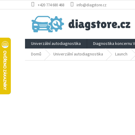
Přejít
+420 774 680 468
info@diagstore.cz
na
obsah
Univerzální autodiagnostika
Diagnostika koncernu 
Domů
Univerzální autodiagnostika
Launch