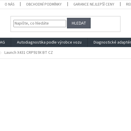
O NÁS
OBCHODNÍ PODMÍNKY
GARANCE NEJLEPŠÍ CENY
RE
HLEDAT
VAG
Autodiagnostika podle výrobce vozu
Diagnostické adapté
Launch X431 CRP919X BT CZ