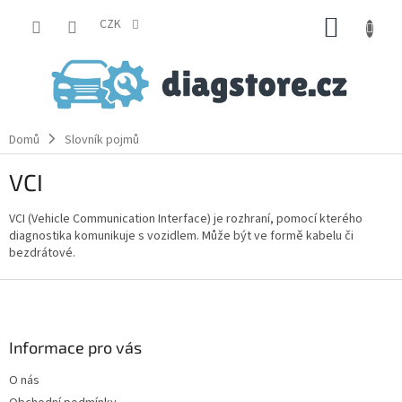
Přejít
NÁKUP
na
CZK
obsah
KOŠÍK
Domů
Slovník pojmů
VCI
VCI (Vehicle Communication Interface) je rozhraní, pomocí kterého
diagnostika komunikuje s vozidlem. Může být ve formě kabelu či
bezdrátové.
Z
á
p
a
Informace pro vás
t
O nás
í