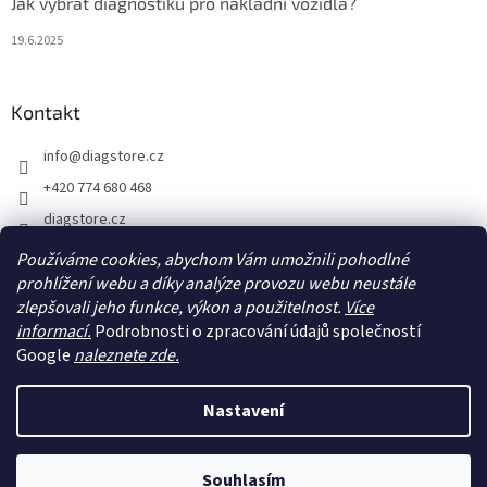
Jak vybrat diagnostiku pro nákladní vozidla?
19.6.2025
Kontakt
info
@
diagstore.cz
+420 774 680 468
diagstore.cz
diagstorecz
Používáme cookies, abychom Vám umožnili pohodlné
diagstore
prohlížení webu a díky analýze provozu webu neustále
zlepšovali jeho funkce, výkon a použitelnost.
Více
@diagstorecz
informací.
Podrobnosti o zpracování údajů společností
Google
naleznete zde.
Vytvořil Shoptet
Nastavení
Copyright 2026
diagstore.cz
. Všechna práva vyhrazena.
Upravit
Souhlasím
nastavení cookies