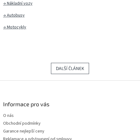
→
Nákladní vozy
→
Autobusy
→
Motocykly
DALŠÍ ČLÁNEK
Z
á
p
a
Informace pro vás
t
O nás
í
Obchodní podmínky
Garance nejlepší ceny
Reklamace a odstoupení od smlouvy