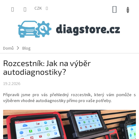
Přejít
NÁKUP
na
CZK
obsah
KOŠÍK
Domů
Blog
Rozcestník: Jak na výběr
autodiagnostiky?
19.2.2026
Připravili jsme pro vás přehledný rozcestník, který vám pomůže s
výběrem vhodné autodiagnostiky přímo pro vaše potřeby.