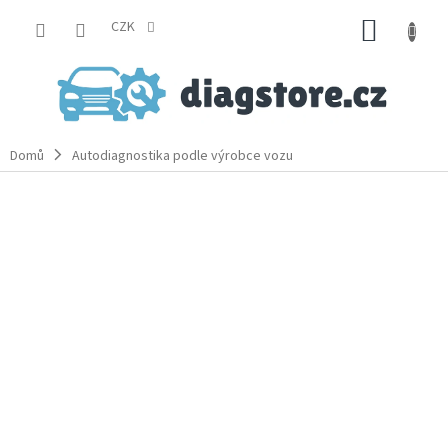
Přejít
NÁKUP
na
CZK
obsah
KOŠÍK
Domů
Autodiagnostika podle výrobce vozu