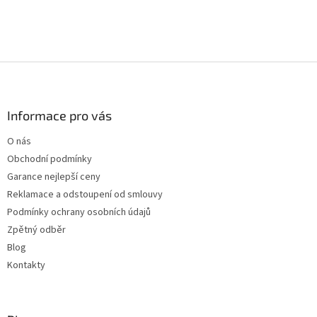
Z
á
p
a
Informace pro vás
t
O nás
í
Obchodní podmínky
Garance nejlepší ceny
Reklamace a odstoupení od smlouvy
Podmínky ochrany osobních údajů
Zpětný odběr
Blog
Kontakty