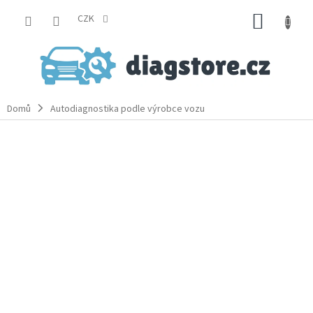
Přejít
NÁKUP
na
CZK
obsah
KOŠÍK
Domů
Autodiagnostika podle výrobce vozu