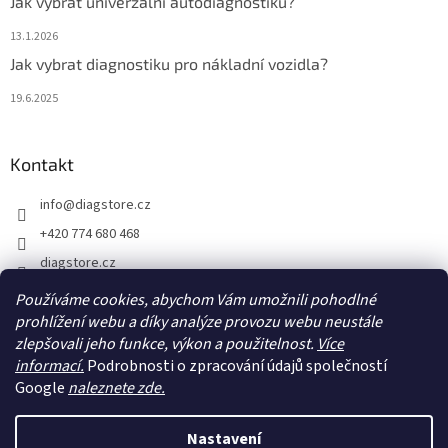
Jak vybrat univerzální autodiagnostiku?
13.1.2026
Jak vybrat diagnostiku pro nákladní vozidla?
19.6.2025
Kontakt
info
@
diagstore.cz
+420 774 680 468
diagstore.cz
diagstorecz
Používáme cookies, abychom Vám umožnili pohodlné
diagstore
prohlížení webu a díky analýze provozu webu neustále
zlepšovali jeho funkce, výkon a použitelnost.
Více
@diagstorecz
informací.
Podrobnosti o zpracování údajů společností
Google
naleznete zde.
Vytvořil Shoptet
Nastavení