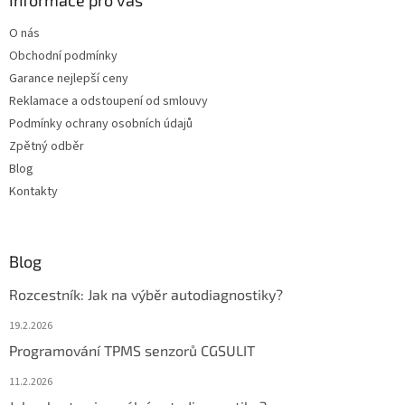
t
O nás
í
Obchodní podmínky
Garance nejlepší ceny
Reklamace a odstoupení od smlouvy
Podmínky ochrany osobních údajů
Zpětný odběr
Blog
Kontakty
Blog
Rozcestník: Jak na výběr autodiagnostiky?
19.2.2026
Programování TPMS senzorů CGSULIT
11.2.2026