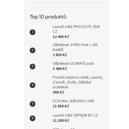
Top 10 produktů
Launch X431 PROS ELITE 2026
CZ
12 499 Kč
OBDeleven 3 PRO Pack + 100
kreditů
2 859 Kč
OBDeleven ULTIMATE pack
3 490 Kč
Prvotní instalace: Autel, Launch,
iCarsoft, Otofix, OBDStar
(volitelné)
990 Kč
VCDS Max 2026 (VAG-COM)
11 858 Kč
Launch X431 CRP919X BT CZ
11 290 Kč