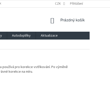
KLAMACE A ODSTOUPENÍ OD SMLOUVY
CZK
PODMÍNKY OCHRANY OSOBNÍCH Ú
Přihlášení
NÁKUPNÍ
Prázdný košík
KOŠÍK
ry
Autodoplňky
Aktualizace
ru používá pro korekce vstřikování. Po výměně
právné korekce na míru.