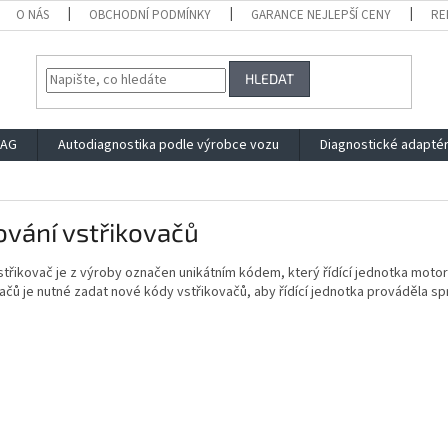
O NÁS
OBCHODNÍ PODMÍNKY
GARANCE NEJLEPŠÍ CENY
RE
HLEDAT
VAG
Autodiagnostika podle výrobce vozu
Diagnostické adapté
vání vstřikovačů
třikovač je z výroby označen unikátním kódem, který řídící jednotka moto
ačů je nutné zadat nové kódy vstřikovačů, aby řídící jednotka prováděla s