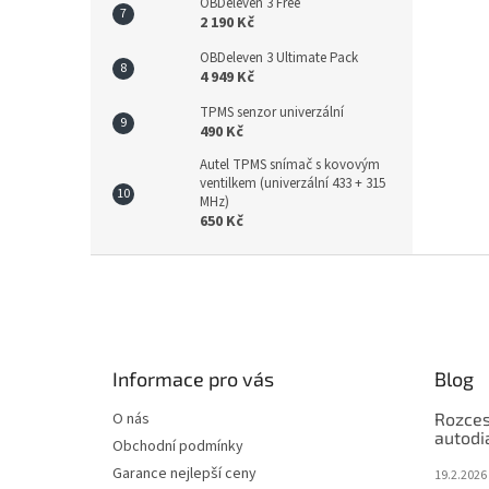
OBDeleven 3 Free
2 190 Kč
OBDeleven 3 Ultimate Pack
4 949 Kč
TPMS senzor univerzální
490 Kč
Autel TPMS snímač s kovovým
ventilkem (univerzální 433 + 315
MHz)
650 Kč
Z
á
p
a
t
Informace pro vás
Blog
í
O nás
Rozces
autodi
Obchodní podmínky
Garance nejlepší ceny
19.2.2026