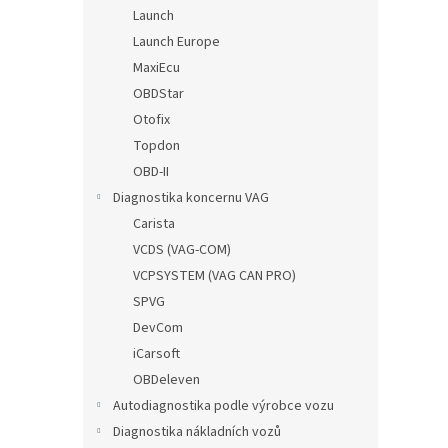
n
Launch
e
Launch Europe
l
MaxiEcu
OBDStar
Otofix
Topdon
OBD-II
Diagnostika koncernu VAG
Carista
VCDS (VAG-COM)
VCPSYSTEM (VAG CAN PRO)
SPVG
DevCom
iCarsoft
OBDeleven
Autodiagnostika podle výrobce vozu
Diagnostika nákladních vozů