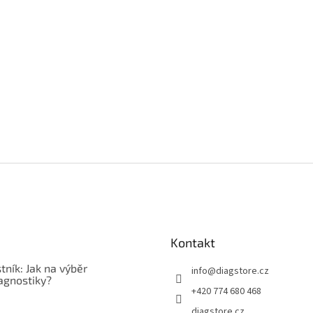
Kontakt
tník: Jak na výběr
info
@
diagstore.cz
agnostiky?
+420 774 680 468
diagstore.cz