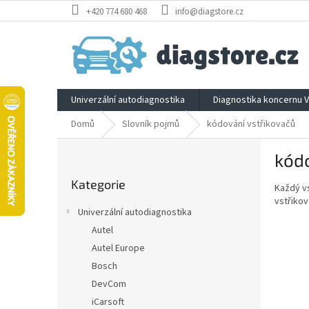
Přejít
+420 774 680 468
info@diagstore.cz
na
obsah
Univerzální autodiagnostika
Diagnostika koncernu 
Domů
Slovník pojmů
kódování vstřikovačů
P
kódo
o
Přeskočit
s
Kategorie
kategorie
Každý vs
t
vstřikov
r
Univerzální autodiagnostika
a
Autel
n
Autel Europe
n
í
Bosch
p
DevCom
a
iCarsoft