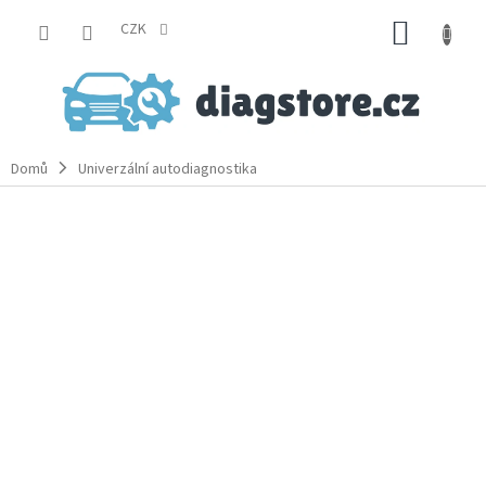
Přejít
NÁKUP
na
CZK
obsah
KOŠÍK
Domů
Univerzální autodiagnostika