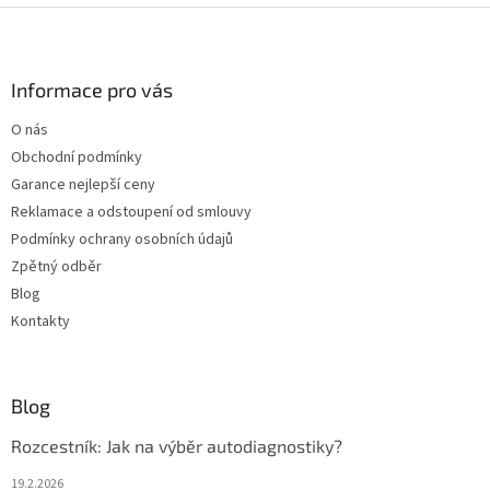
Z
á
p
a
Informace pro vás
t
O nás
í
Obchodní podmínky
Garance nejlepší ceny
Reklamace a odstoupení od smlouvy
Podmínky ochrany osobních údajů
Zpětný odběr
Blog
Kontakty
Blog
Rozcestník: Jak na výběr autodiagnostiky?
19.2.2026