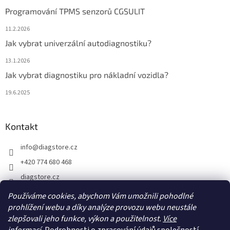
Programování TPMS senzorů CGSULIT
11.2.2026
Jak vybrat univerzální autodiagnostiku?
13.1.2026
Jak vybrat diagnostiku pro nákladní vozidla?
19.6.2025
Kontakt
info
@
diagstore.cz
+420 774 680 468
diagstore.cz
diagstorecz
Používáme cookies, abychom Vám umožnili pohodlné
diagstore
prohlížení webu a díky analýze provozu webu neustále
zlepšovali jeho funkce, výkon a použitelnost.
Více
@diagstorecz