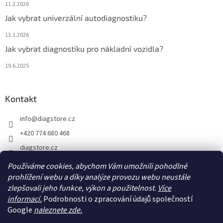
11.2.2026
Jak vybrat univerzální autodiagnostiku?
13.1.2026
Jak vybrat diagnostiku pro nákladní vozidla?
19.6.2025
Kontakt
info
@
diagstore.cz
+420 774 680 468
diagstore.cz
diagstorecz
Používáme cookies, abychom Vám umožnili pohodlné
prohlížení webu a díky analýze provozu webu neustále
diagstore
zlepšovali jeho funkce, výkon a použitelnost.
Více
@diagstorecz
informací.
Podrobnosti o zpracování údajů společností
Google
naleznete zde.