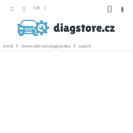
Přejít
NÁKUP
na
CZK
obsah
KOŠÍK
Domů
Univerzální autodiagnostika
Launch