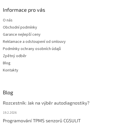
p
a
Informace pro vás
t
O nás
í
Obchodní podmínky
Garance nejlepší ceny
Reklamace a odstoupení od smlouvy
Podmínky ochrany osobních údajů
Zpětný odběr
Blog
Kontakty
Blog
Rozcestník: Jak na výběr autodiagnostiky?
19.2.2026
Programování TPMS senzorů CGSULIT