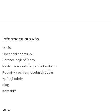
Z
á
p
a
Informace pro vás
t
O nás
í
Obchodní podmínky
Garance nejlepší ceny
Reklamace a odstoupení od smlouvy
Podmínky ochrany osobních údajů
Zpětný odběr
Blog
Kontakty
Blog