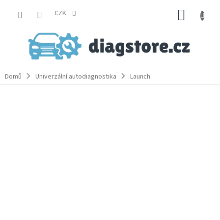
Přejít
NÁKUP
na
CZK
obsah
KOŠÍK
Domů
Univerzální autodiagnostika
Launch