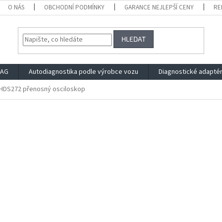
O NÁS
OBCHODNÍ PODMÍNKY
GARANCE NEJLEPŠÍ CENY
RE
HLEDAT
VAG
Autodiagnostika podle výrobce vozu
Diagnostické adapté
HDS272 přenosný osciloskop