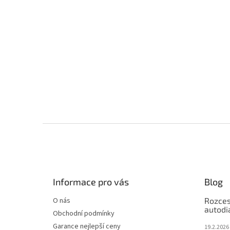
Z
á
p
a
t
Informace pro vás
Blog
í
O nás
Rozces
autodi
Obchodní podmínky
Garance nejlepší ceny
19.2.2026