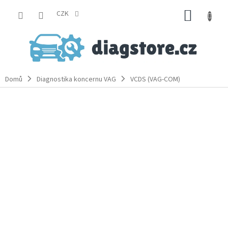
Přejít
NÁKUP
na
CZK
obsah
KOŠÍK
Domů
Diagnostika koncernu VAG
VCDS (VAG-COM)