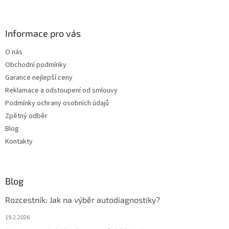
á
p
a
Informace pro vás
t
O nás
í
Obchodní podmínky
Garance nejlepší ceny
Reklamace a odstoupení od smlouvy
Podmínky ochrany osobních údajů
Zpětný odběr
Blog
Kontakty
Blog
Rozcestník: Jak na výběr autodiagnostiky?
19.2.2026