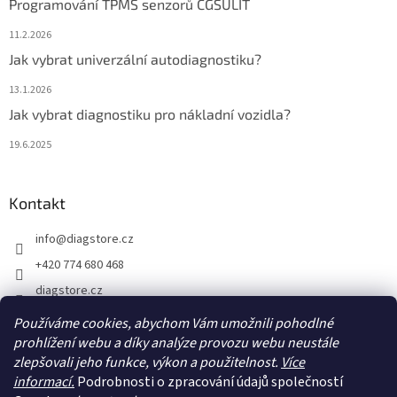
Programování TPMS senzorů CGSULIT
11.2.2026
Jak vybrat univerzální autodiagnostiku?
13.1.2026
Jak vybrat diagnostiku pro nákladní vozidla?
19.6.2025
Kontakt
info
@
diagstore.cz
+420 774 680 468
diagstore.cz
diagstorecz
Používáme cookies, abychom Vám umožnili pohodlné
prohlížení webu a díky analýze provozu webu neustále
diagstore
zlepšovali jeho funkce, výkon a použitelnost.
Více
@diagstorecz
informací.
Podrobnosti o zpracování údajů společností