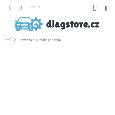
Přejít
NÁKUP
na
CZK
obsah
KOŠÍK
Domů
Univerzální autodiagnostika