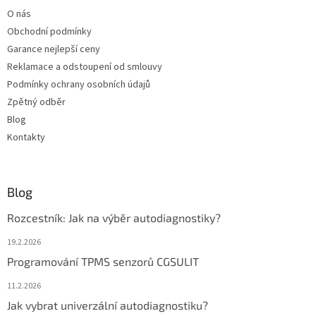
t
O nás
í
Obchodní podmínky
Garance nejlepší ceny
Reklamace a odstoupení od smlouvy
Podmínky ochrany osobních údajů
Zpětný odběr
Blog
Kontakty
Blog
Rozcestník: Jak na výběr autodiagnostiky?
19.2.2026
Programování TPMS senzorů CGSULIT
11.2.2026
Jak vybrat univerzální autodiagnostiku?