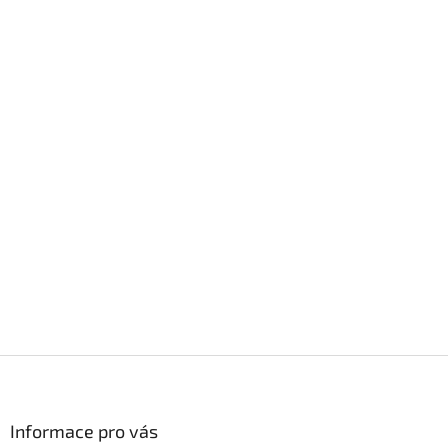
Z
á
p
a
Informace pro vás