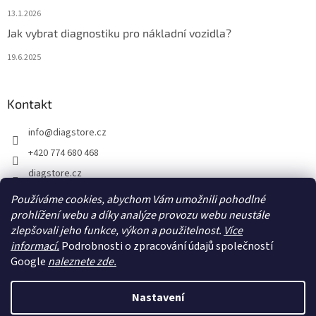
13.1.2026
Jak vybrat diagnostiku pro nákladní vozidla?
19.6.2025
Kontakt
info
@
diagstore.cz
+420 774 680 468
diagstore.cz
diagstorecz
Používáme cookies, abychom Vám umožnili pohodlné
prohlížení webu a díky analýze provozu webu neustále
diagstore
zlepšovali jeho funkce, výkon a použitelnost.
Více
@diagstorecz
informací.
Podrobnosti o zpracování údajů společností
Google
naleznete zde.
Vytvořil Shoptet
Nastavení