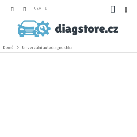
Přejít
NÁKUP
na
CZK
obsah
KOŠÍK
Domů
Univerzální autodiagnostika