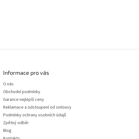
Z
á
p
a
Informace pro vás
t
O nás
í
Obchodní podmínky
Garance nejlepší ceny
Reklamace a odstoupení od smlouvy
Podmínky ochrany osobních údajů
Zpětný odběr
Blog
Kontakty