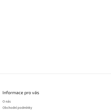
Z
á
p
a
Informace pro vás
t
O nás
í
Obchodní podmínky