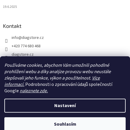
19.6.2025
Kontakt
info
@
diagstore.cz
+420 774 680 468
diagstore.cz
diagstorecz
Používáme cookies, abychom Vám umožnili pohodlné
prohlížení webu a díky analýze provozu webu neustále
diagstore
zlepšovali jeho funkce, výkon a použitelnost.
Více
@diagstorecz
informací.
Podrobnosti o zpracování údajů společností
Google
naleznete zde.
Vytvořil Shoptet
Nastavení
Copyright 2026
diagstore.cz
. Všechna práva vyhrazena.
Upravit
Souhlasím
nastavení cookies