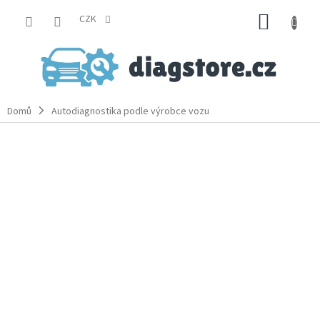
Přejít
NÁKUP
na
CZK
obsah
KOŠÍK
Domů
Autodiagnostika podle výrobce vozu