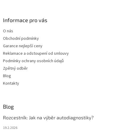
Z
á
p
a
Informace pro vás
t
O nás
í
Obchodní podmínky
Garance nejlepší ceny
Reklamace a odstoupení od smlouvy
Podmínky ochrany osobních údajů
Zpětný odběr
Blog
Kontakty
Blog
Rozcestník: Jak na výběr autodiagnostiky?
19.2.2026