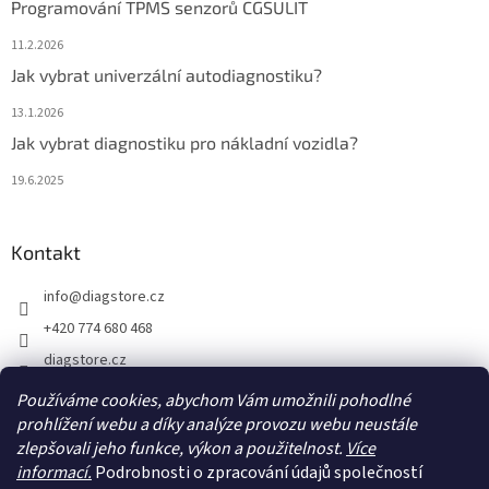
Programování TPMS senzorů CGSULIT
11.2.2026
Jak vybrat univerzální autodiagnostiku?
13.1.2026
Jak vybrat diagnostiku pro nákladní vozidla?
19.6.2025
Kontakt
info
@
diagstore.cz
+420 774 680 468
diagstore.cz
diagstorecz
Používáme cookies, abychom Vám umožnili pohodlné
prohlížení webu a díky analýze provozu webu neustále
diagstore
zlepšovali jeho funkce, výkon a použitelnost.
Více
@diagstorecz
informací.
Podrobnosti o zpracování údajů společností