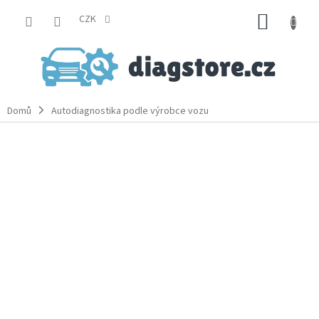
Přejít
NÁKUP
na
CZK
obsah
KOŠÍK
Domů
Autodiagnostika podle výrobce vozu