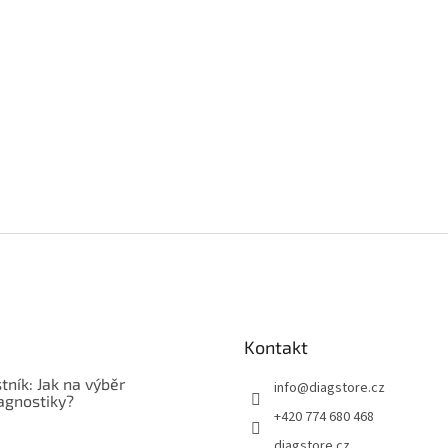
Kontakt
tník: Jak na výběr
info
@
diagstore.cz
agnostiky?
+420 774 680 468
diagstore.cz