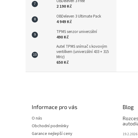
OBDeleven 3 Free
2 190 Kč
OBDeleven 3 Ultimate Pack
4 949 Kč
TPMS senzor univerzální
490 Kč
Autel TPMS snímač s kovovým
ventilkem (univerzální 433 + 315
MHz)
650 Kč
Z
á
p
a
t
Informace pro vás
Blog
í
O nás
Rozces
autodi
Obchodní podmínky
Garance nejlepší ceny
19.2.2026