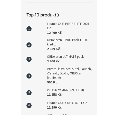
Top 10 produktů
Launch X431 PROS ELITE 2026
CZ
12 499 Kč
OBDeleven 3 PRO Pack + 100
kreditů
2 859 Kč
OBDeleven ULTIMATE pack
3 490 Kč
Prvotní instalace: Autel, Launch,
iCarsoft, Otofix, OBDStar
(volitelné)
990 Kč
VCDS Max 2026 (VAG-COM)
11 858 Kč
Launch X431 CRP919X BT CZ
11 290 Kč