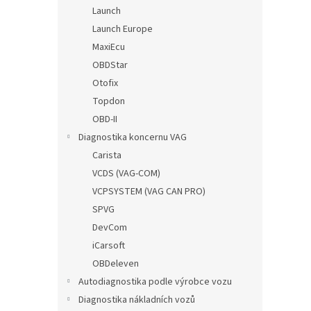
n
Launch
e
Launch Europe
l
MaxiEcu
OBDStar
Otofix
Topdon
OBD-II
Diagnostika koncernu VAG
Carista
VCDS (VAG-COM)
VCPSYSTEM (VAG CAN PRO)
SPVG
DevCom
iCarsoft
OBDeleven
Autodiagnostika podle výrobce vozu
Diagnostika nákladních vozů