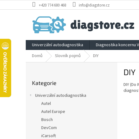
Přejít
+420 774 680 468
info@diagstore.cz
na
obsah
Univerzální autodiagnostika
Diagnostika koncernu 
Domů
Slovník pojmů
DIY
P
DIY
o
Přeskočit
s
Kategorie
kategorie
DIY (Do 
t
diagnost
r
Univerzální autodiagnostika
a
Autel
n
Autel Europe
n
í
Bosch
p
DevCom
a
iCarsoft