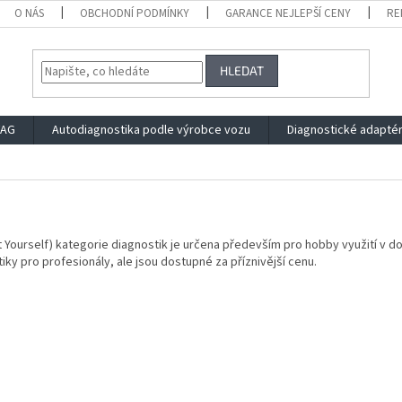
O NÁS
OBCHODNÍ PODMÍNKY
GARANCE NEJLEPŠÍ CENY
RE
HLEDAT
VAG
Autodiagnostika podle výrobce vozu
Diagnostické adapté
It Yourself) kategorie diagnostik je určena především pro hobby využití v 
iky pro profesionály, ale jsou dostupné za příznivější cenu.