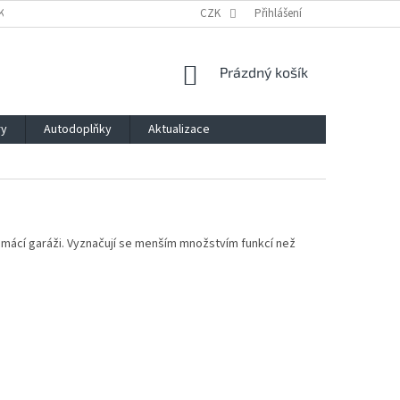
KLAMACE A ODSTOUPENÍ OD SMLOUVY
CZK
PODMÍNKY OCHRANY OSOBNÍCH Ú
Přihlášení
NÁKUPNÍ
Prázdný košík
KOŠÍK
ry
Autodoplňky
Aktualizace
domácí garáži. Vyznačují se menším množstvím funkcí než