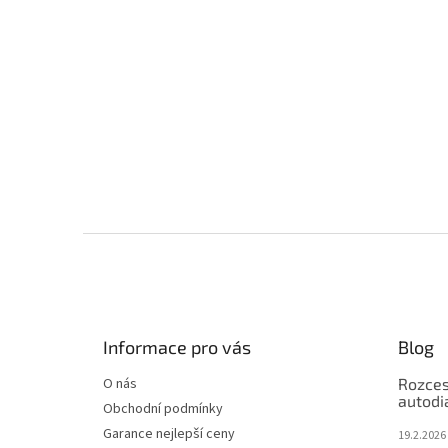
Z
á
p
a
t
Informace pro vás
Blog
í
O nás
Rozces
autodi
Obchodní podmínky
Garance nejlepší ceny
19.2.2026