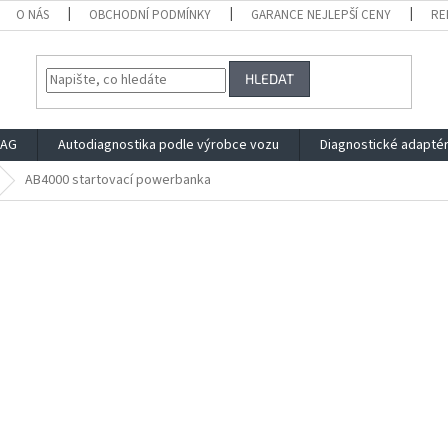
O NÁS
OBCHODNÍ PODMÍNKY
GARANCE NEJLEPŠÍ CENY
RE
HLEDAT
VAG
Autodiagnostika podle výrobce vozu
Diagnostické adapté
AB4000 startovací powerbanka