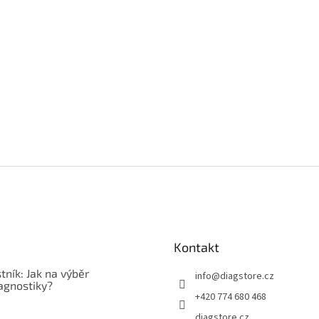
Kontakt
tník: Jak na výběr
info
@
diagstore.cz
agnostiky?
+420 774 680 468
diagstore.cz