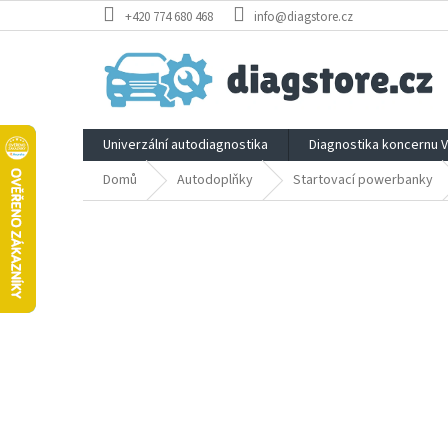
Přejít
+420 774 680 468
info@diagstore.cz
na
obsah
Univerzální autodiagnostika
Diagnostika koncernu 
Domů
Autodoplňky
Startovací powerbanky