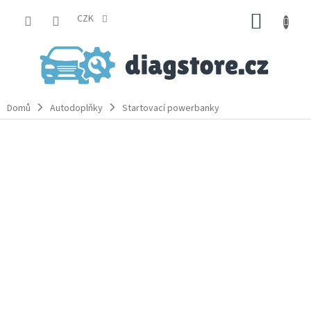
Přejít
NÁKUP
na
CZK
obsah
KOŠÍK
Domů
Autodoplňky
Startovací powerbanky