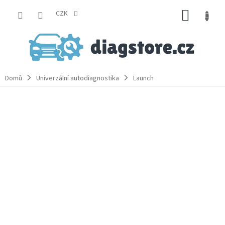
Přejít
NÁKUP
na
CZK
obsah
KOŠÍK
Domů
Univerzální autodiagnostika
Launch