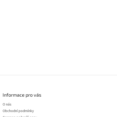
Z
á
p
a
Informace pro vás
t
O nás
í
Obchodní podmínky