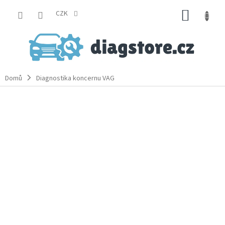
Přejít
NÁKUP
na
CZK
obsah
KOŠÍK
Domů
Diagnostika koncernu VAG