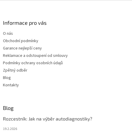
Z
á
p
a
Informace pro vás
t
O nás
í
Obchodní podmínky
Garance nejlepší ceny
Reklamace a odstoupení od smlouvy
Podmínky ochrany osobních údajů
Zpětný odběr
Blog
Kontakty
Blog
Rozcestník: Jak na výběr autodiagnostiky?
19.2.2026