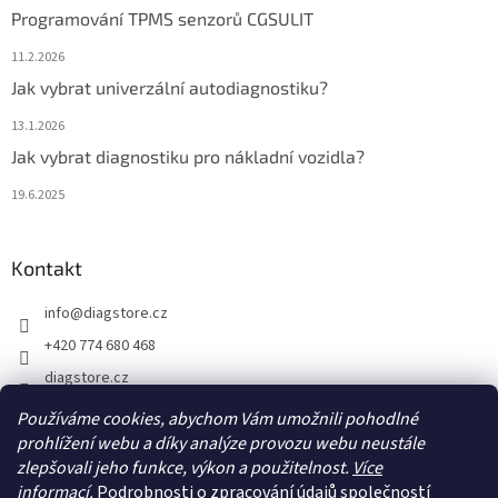
Programování TPMS senzorů CGSULIT
11.2.2026
Jak vybrat univerzální autodiagnostiku?
13.1.2026
Jak vybrat diagnostiku pro nákladní vozidla?
19.6.2025
Kontakt
info
@
diagstore.cz
+420 774 680 468
diagstore.cz
diagstorecz
Používáme cookies, abychom Vám umožnili pohodlné
prohlížení webu a díky analýze provozu webu neustále
diagstore
zlepšovali jeho funkce, výkon a použitelnost.
Více
@diagstorecz
informací.
Podrobnosti o zpracování údajů společností