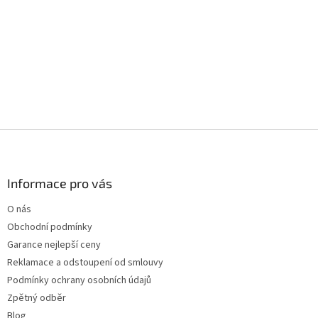
Z
á
p
a
Informace pro vás
t
O nás
í
Obchodní podmínky
Garance nejlepší ceny
Reklamace a odstoupení od smlouvy
Podmínky ochrany osobních údajů
Zpětný odběr
Blog