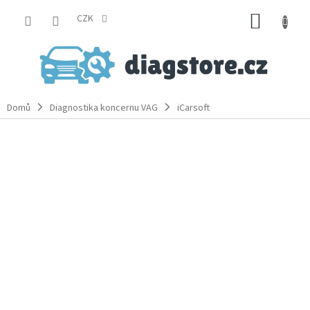
Přejít
NÁKUP
na
CZK
obsah
KOŠÍK
Domů
Diagnostika koncernu VAG
iCarsoft