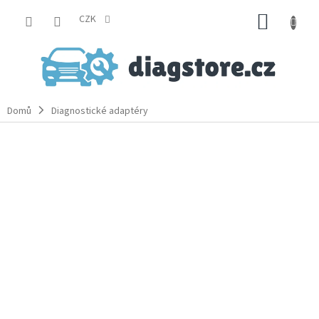
Přejít
NÁKUP
na
CZK
obsah
KOŠÍK
Domů
Diagnostické adaptéry