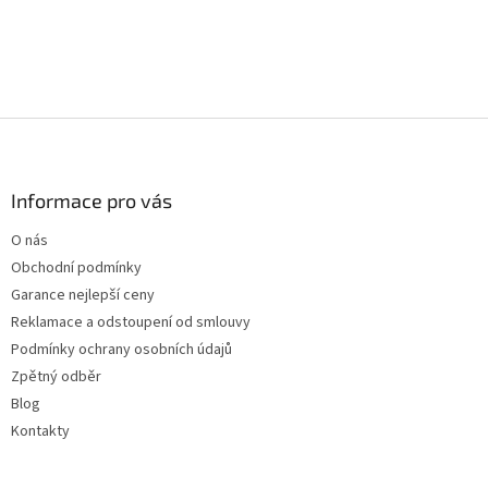
Z
á
p
a
Informace pro vás
t
O nás
í
Obchodní podmínky
Garance nejlepší ceny
Reklamace a odstoupení od smlouvy
Podmínky ochrany osobních údajů
Zpětný odběr
Blog
Kontakty