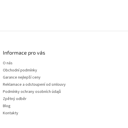
Z
á
p
a
Informace pro vás
t
O nás
í
Obchodní podmínky
Garance nejlepší ceny
Reklamace a odstoupení od smlouvy
Podmínky ochrany osobních údajů
Zpětný odběr
Blog
Kontakty