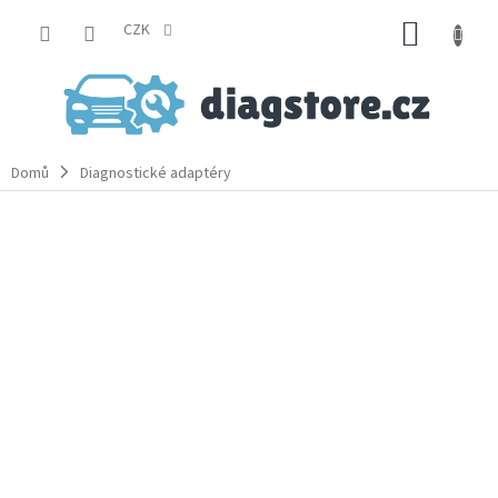
Přejít
NÁKUP
na
CZK
obsah
KOŠÍK
Domů
Diagnostické adaptéry