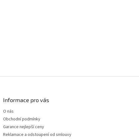
Z
á
p
a
Informace pro vás
t
O nás
í
Obchodní podmínky
Garance nejlepší ceny
Reklamace a odstoupení od smlouvy