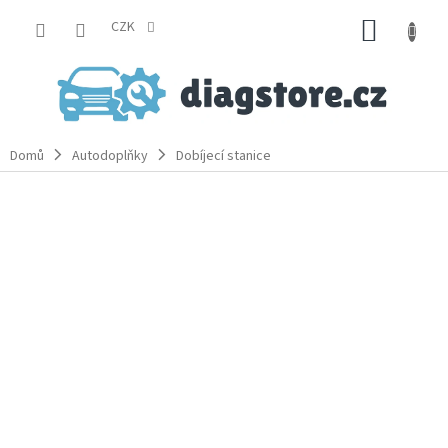
Přejít
NÁKUP
na
CZK
obsah
KOŠÍK
Domů
Autodoplňky
Dobíjecí stanice