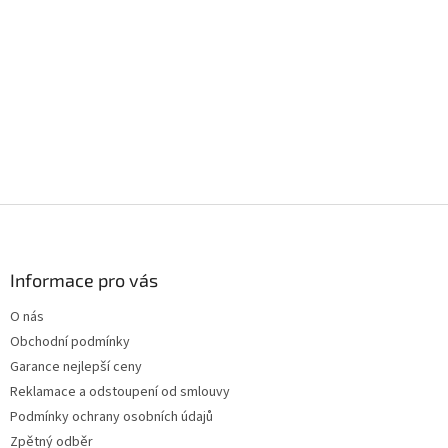
Z
á
p
a
Informace pro vás
t
O nás
í
Obchodní podmínky
Garance nejlepší ceny
Reklamace a odstoupení od smlouvy
Podmínky ochrany osobních údajů
Zpětný odběr