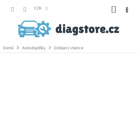
Přejít
NÁKUP
na
CZK
obsah
KOŠÍK
Domů
Autodoplňky
Dobíjecí stanice