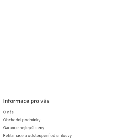
Z
á
p
a
Informace pro vás
t
O nás
í
Obchodní podmínky
Garance nejlepší ceny
Reklamace a odstoupení od smlouvy