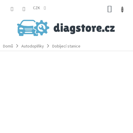
Přejít
NÁKUP
na
CZK
obsah
KOŠÍK
Domů
Autodoplňky
Dobíjecí stanice