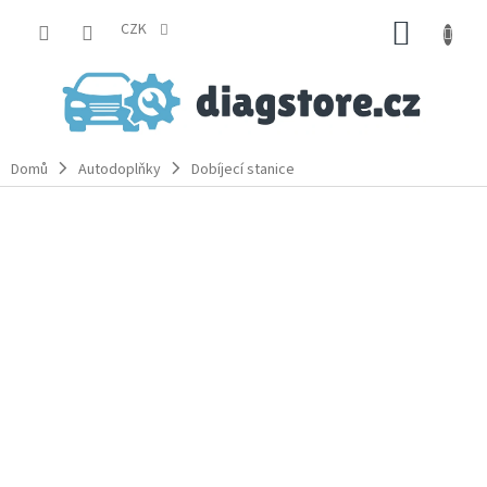
Přejít
NÁKUP
na
CZK
obsah
KOŠÍK
Domů
Autodoplňky
Dobíjecí stanice