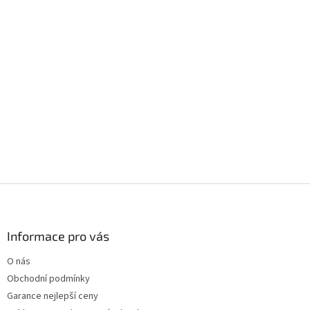
Z
á
p
a
Informace pro vás
t
O nás
í
Obchodní podmínky
Garance nejlepší ceny