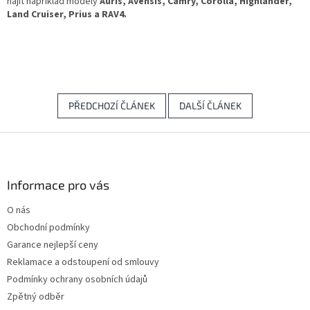
najít například modely
Auris, Avensis,
Camry, Corolla, Highlander,
Land Cruiser, Prius a RAV4.
PŘEDCHOZÍ ČLÁNEK
DALŠÍ ČLÁNEK
Z
á
p
a
Informace pro vás
t
O nás
í
Obchodní podmínky
Garance nejlepší ceny
Reklamace a odstoupení od smlouvy
Podmínky ochrany osobních údajů
Zpětný odběr