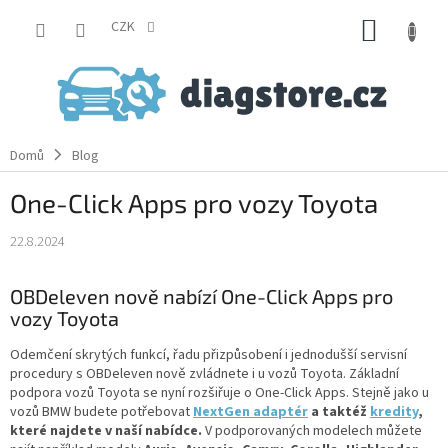
Přejít
NÁKUP
na
CZK
obsah
KOŠÍK
Domů
Blog
One-Click Apps pro vozy Toyota
22.8.2024
OBDeleven nově nabízí One-Click Apps pro
vozy Toyota
Odemčení skrytých funkcí, řadu přizpůsobení i jednodušší servisní
procedury s OBDeleven nově zvládnete i u vozů Toyota. Základní
podpora vozů Toyota se nyní rozšiřuje o One-Click Apps. Stejně jako u
vozů BMW budete potřebovat
NextGen adaptér
a taktéž
kredity
,
které najdete v naší nabídce.
V podporovaných modelech můžete