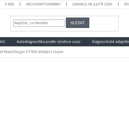
O NÁS
OBCHODNÍ PODMÍNKY
GARANCE NEJLEPŠÍ CENY
RE
HLEDAT
VAG
Autodiagnostika podle výrobce vozu
Diagnostické adapté
el MaxiCharger DT800 dobíjecí stojan