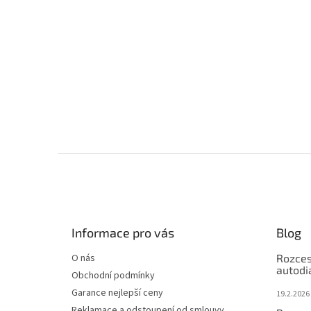
Z
á
p
a
t
Informace pro vás
Blog
í
O nás
Rozces
autodi
Obchodní podmínky
Garance nejlepší ceny
19.2.2026
Reklamace a odstoupení od smlouvy