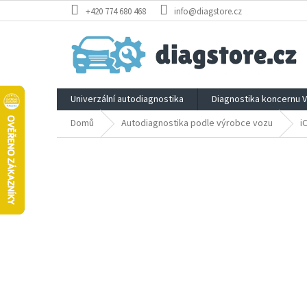
Přejít
+420 774 680 468
info@diagstore.cz
na
obsah
Univerzální autodiagnostika
Diagnostika koncernu 
Domů
Autodiagnostika podle výrobce vozu
i