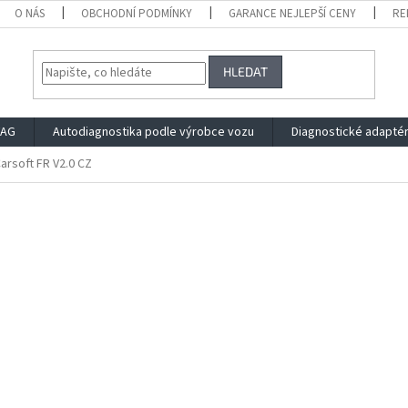
O NÁS
OBCHODNÍ PODMÍNKY
GARANCE NEJLEPŠÍ CENY
RE
HLEDAT
VAG
Autodiagnostika podle výrobce vozu
Diagnostické adapté
Carsoft FR V2.0 CZ