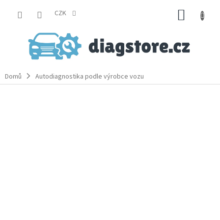
Přejít
NÁKUP
na
CZK
obsah
KOŠÍK
Domů
Autodiagnostika podle výrobce vozu