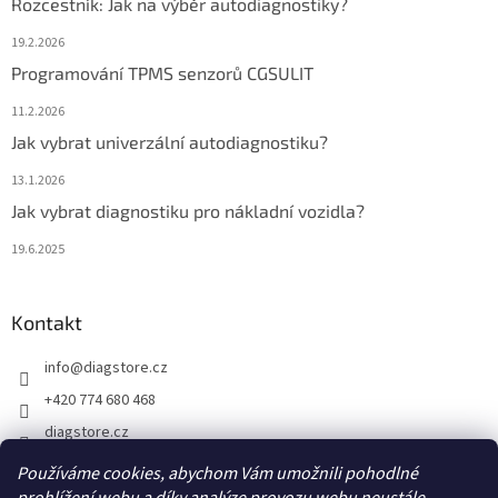
Rozcestník: Jak na výběr autodiagnostiky?
19.2.2026
Programování TPMS senzorů CGSULIT
11.2.2026
Jak vybrat univerzální autodiagnostiku?
13.1.2026
Jak vybrat diagnostiku pro nákladní vozidla?
19.6.2025
Kontakt
info
@
diagstore.cz
+420 774 680 468
diagstore.cz
diagstorecz
Používáme cookies, abychom Vám umožnili pohodlné
diagstore