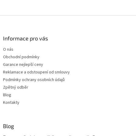
Z
á
p
a
Informace pro vás
t
O nás
í
Obchodní podmínky
Garance nejlepší ceny
Reklamace a odstoupení od smlouvy
Podmínky ochrany osobních údajů
Zpětný odběr
Blog
Kontakty
Blog