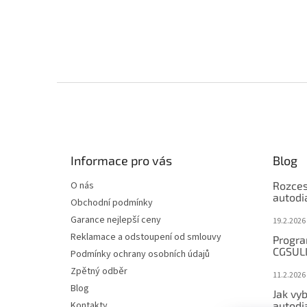
Z
á
p
a
t
Informace pro vás
Blog
í
O nás
Rozces
autodi
Obchodní podmínky
Garance nejlepší ceny
19.2.2026
Reklamace a odstoupení od smlouvy
Progra
CGSUL
Podmínky ochrany osobních údajů
Zpětný odběr
11.2.2026
Blog
Jak vyb
Kontakty
autodi