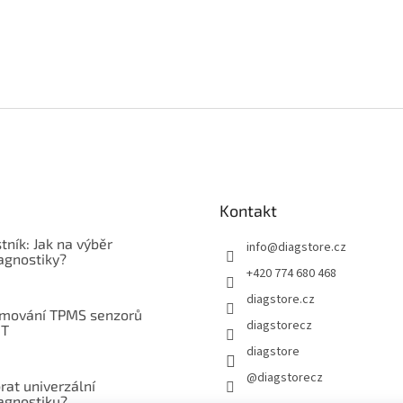
Kontakt
tník: Jak na výběr
info
@
diagstore.cz
agnostiky?
+420 774 680 468
diagstore.cz
mování TPMS senzorů
diagstorecz
IT
diagstore
@diagstorecz
rat univerzální
agnostiku?