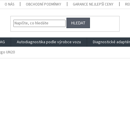
O NÁS
OBCHODNÍ PODMÍNKY
GARANCE NEJLEPŠÍ CENY
RE
HLEDAT
VAG
Autodiagnostika podle výrobce vozu
Diagnostické adapté
xgo UN20