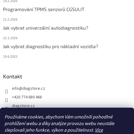
19.2.2026
Programování TPMS senzorů CGSULIT
11.2.2026
Jak vybrat univerzální autodiagnostiku?
13.1.2026
Jak vybrat diagnostiku pro nákladní vozidla?
19.6.2025
Kontakt
info
@
diagstore.cz
+420 774 680 468
diagstore.cz
diagstorecz
Používáme cookies, abychom Vám umožnili pohodlné
diagstore
prohlížení webu a díky analýze provozu webu neustále
zlepšovali jeho funkce, výkon a použitelnost.
Více
@diagstorecz