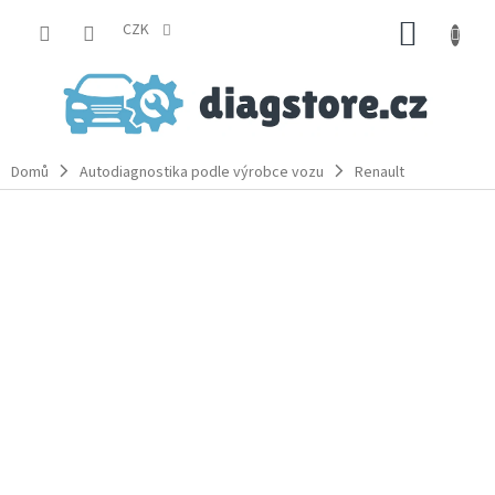
Přejít
NÁKUP
na
CZK
obsah
KOŠÍK
Domů
Autodiagnostika podle výrobce vozu
Renault