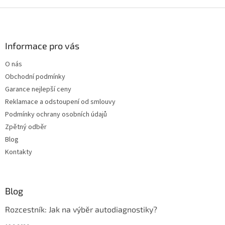
Z
á
p
a
Informace pro vás
t
O nás
í
Obchodní podmínky
Garance nejlepší ceny
Reklamace a odstoupení od smlouvy
Podmínky ochrany osobních údajů
Zpětný odběr
Blog
Kontakty
Blog
Rozcestník: Jak na výběr autodiagnostiky?