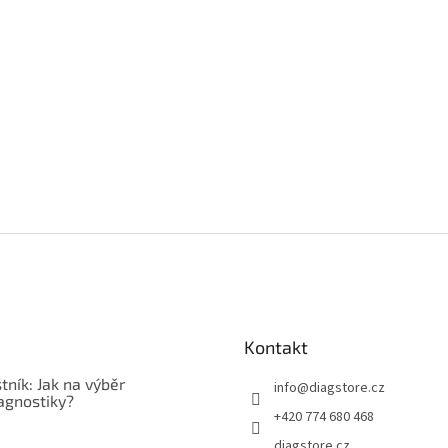
Kontakt
tník: Jak na výběr
info
@
diagstore.cz
agnostiky?
+420 774 680 468
diagstore.cz