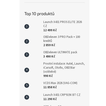
Top 10 produktů
Launch X431 PROS ELITE 2026
CZ
12 499 Kč
OBDeleven 3 PRO Pack + 100
kreditů
2 859 Kč
OBDeleven ULTIMATE pack
3 490 Kč
Prvotní instalace: Autel, Launch,
iCarsoft, Otofix, OBDStar
(volitelné)
990 Kč
VCDS Max 2026 (VAG-COM)
11 858 Kč
Launch X431 CRP919X BT CZ
11 290 Kč