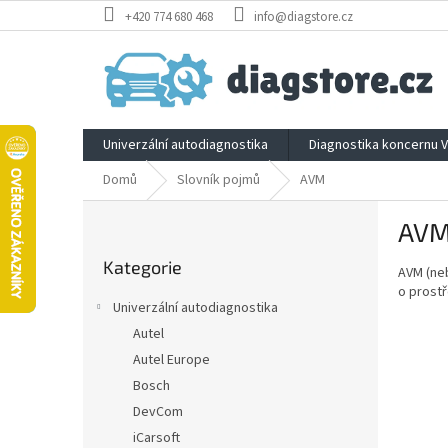
Přejít
+420 774 680 468
info@diagstore.cz
na
obsah
Univerzální autodiagnostika
Diagnostika koncernu 
Domů
Slovník pojmů
AVM
P
AV
o
Přeskočit
s
Kategorie
kategorie
AVM (neb
t
o prostř
r
Univerzální autodiagnostika
a
Autel
n
Autel Europe
n
í
Bosch
p
DevCom
a
iCarsoft