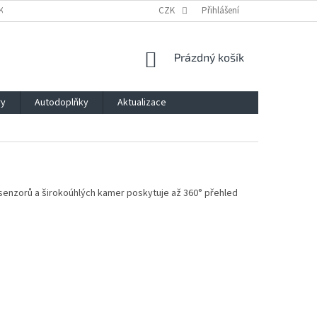
KLAMACE A ODSTOUPENÍ OD SMLOUVY
CZK
PODMÍNKY OCHRANY OSOBNÍCH Ú
Přihlášení
NÁKUPNÍ
Prázdný košík
KOŠÍK
ry
Autodoplňky
Aktualizace
 senzorů a širokoúhlých kamer poskytuje až 360° přehled