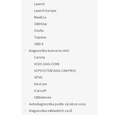
n
Launch
e
Launch Europe
l
MaxiEcu
OBDStar
Otofix
Topdon
OBD-II
Diagnostika koncernu VAG
Carista
VCDS (VAG-COM)
VCPSYSTEM (VAG CAN PRO)
SPVG
DevCom
iCarsoft
OBDeleven
Autodiagnostika podle výrobce vozu
Diagnostika nákladních vozů