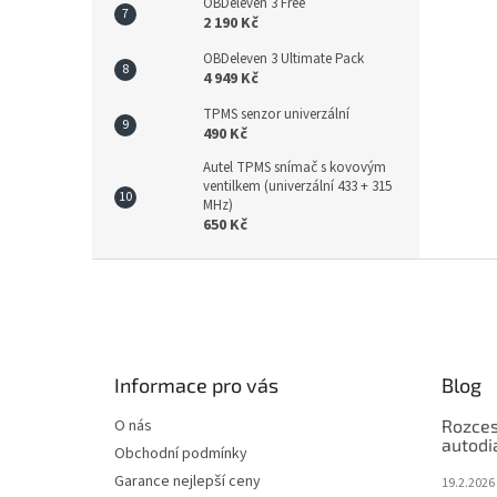
OBDeleven 3 Free
2 190 Kč
OBDeleven 3 Ultimate Pack
4 949 Kč
TPMS senzor univerzální
490 Kč
Autel TPMS snímač s kovovým
ventilkem (univerzální 433 + 315
MHz)
650 Kč
Z
á
p
a
t
Informace pro vás
Blog
í
O nás
Rozces
autodi
Obchodní podmínky
Garance nejlepší ceny
19.2.2026