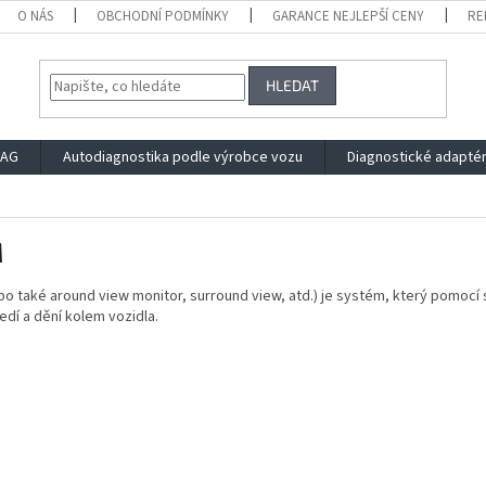
O NÁS
OBCHODNÍ PODMÍNKY
GARANCE NEJLEPŠÍ CENY
RE
HLEDAT
VAG
Autodiagnostika podle výrobce vozu
Diagnostické adapté
M
o také around view monitor, surround view, atd.) je systém, který pomocí
edí a dění kolem vozidla.