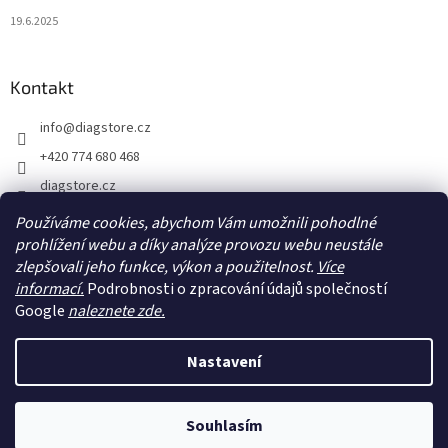
19.6.2025
Kontakt
info
@
diagstore.cz
+420 774 680 468
diagstore.cz
diagstorecz
Používáme cookies, abychom Vám umožnili pohodlné
prohlížení webu a díky analýze provozu webu neustále
diagstore
zlepšovali jeho funkce, výkon a použitelnost.
Více
@diagstorecz
informací.
Podrobnosti o zpracování údajů společností
Google
naleznete zde.
Vytvořil Shoptet
Nastavení
Copyright 2026
diagstore.cz
. Všechna práva vyhrazena.
Upravit
Souhlasím
nastavení cookies