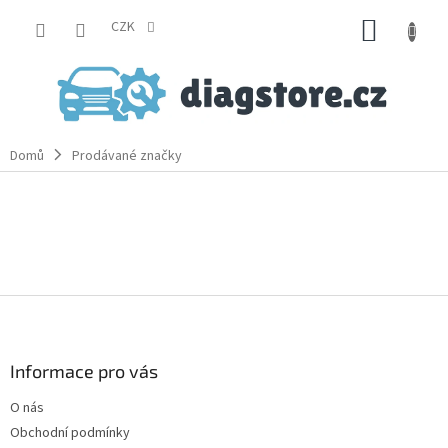
Přejít
NÁKUP
na
CZK
obsah
KOŠÍK
Domů
Prodávané značky
Z
á
p
a
Informace pro vás
t
O nás
í
Obchodní podmínky