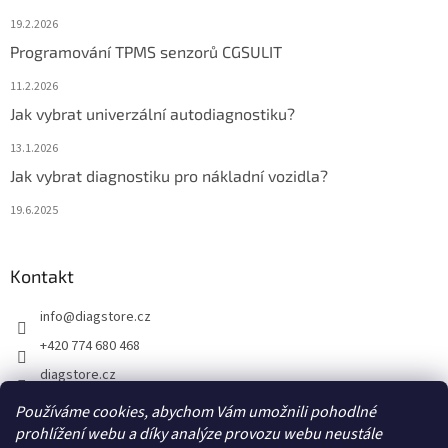
19.2.2026
Programování TPMS senzorů CGSULIT
11.2.2026
Jak vybrat univerzální autodiagnostiku?
13.1.2026
Jak vybrat diagnostiku pro nákladní vozidla?
19.6.2025
Kontakt
info
@
diagstore.cz
+420 774 680 468
diagstore.cz
diagstorecz
Používáme cookies, abychom Vám umožnili pohodlné
prohlížení webu a díky analýze provozu webu neustále
diagstore