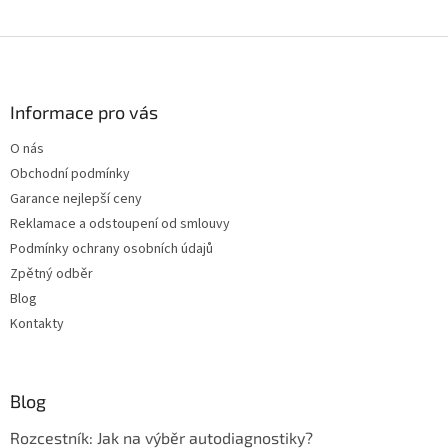
Z
á
p
a
Informace pro vás
t
O nás
í
Obchodní podmínky
Garance nejlepší ceny
Reklamace a odstoupení od smlouvy
Podmínky ochrany osobních údajů
Zpětný odběr
Blog
Kontakty
Blog
Rozcestník: Jak na výběr autodiagnostiky?