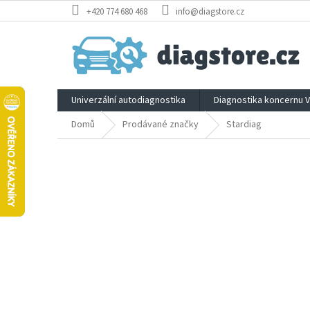
Přejít
+420 774 680 468
info@diagstore.cz
na
obsah
Univerzální autodiagnostika
Diagnostika koncernu 
Domů
Prodávané značky
Stardiag