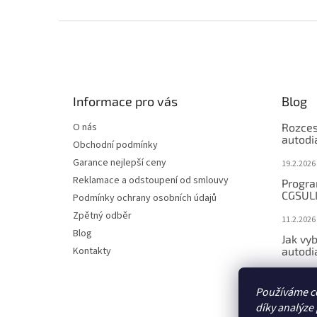
Z
á
p
a
t
Informace pro vás
Blog
í
O nás
Rozces
autodi
Obchodní podmínky
Garance nejlepší ceny
19.2.2026
Reklamace a odstoupení od smlouvy
Progra
CGSUL
Podmínky ochrany osobních údajů
Zpětný odběr
11.2.2026
Blog
Jak vyb
Kontakty
autodi
13.1.2026
Používáme c
Jak vy
vozidl
díky analýze