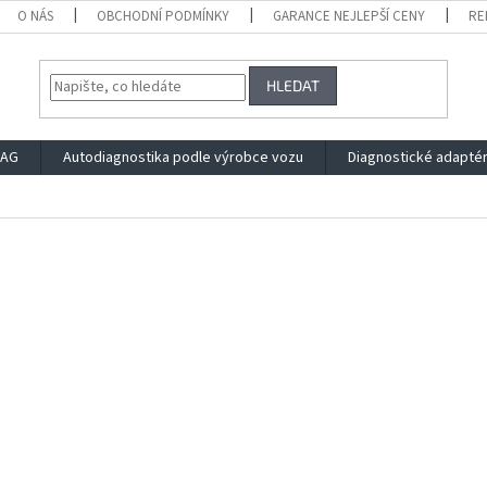
O NÁS
OBCHODNÍ PODMÍNKY
GARANCE NEJLEPŠÍ CENY
RE
HLEDAT
VAG
Autodiagnostika podle výrobce vozu
Diagnostické adapté