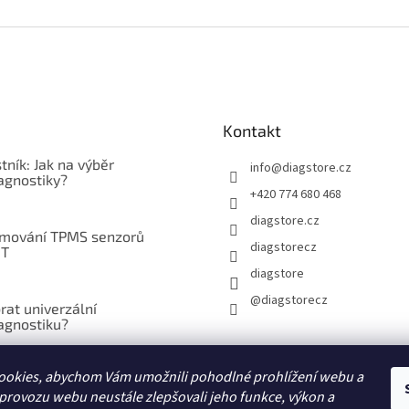
Kontakt
tník: Jak na výběr
info
@
diagstore.cz
agnostiky?
+420 774 680 468
diagstore.cz
mování TPMS senzorů
diagstorecz
IT
diagstore
@diagstorecz
rat univerzální
agnostiku?
ookies, abychom Vám umožnili pohodlné prohlížení webu a
brat diagnostiku pro nákladní
a?
 provozu webu neustále zlepšovali jeho funkce, výkon a