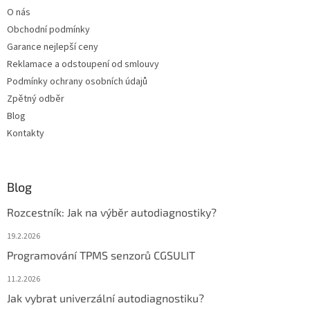
t
O nás
í
Obchodní podmínky
Garance nejlepší ceny
Reklamace a odstoupení od smlouvy
Podmínky ochrany osobních údajů
Zpětný odběr
Blog
Kontakty
Blog
Rozcestník: Jak na výběr autodiagnostiky?
19.2.2026
Programování TPMS senzorů CGSULIT
11.2.2026
Jak vybrat univerzální autodiagnostiku?