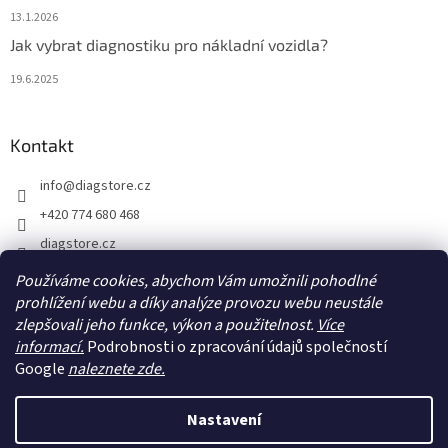
13.1.2026
Jak vybrat diagnostiku pro nákladní vozidla?
19.6.2025
Kontakt
info
@
diagstore.cz
+420 774 680 468
diagstore.cz
diagstorecz
Používáme cookies, abychom Vám umožnili pohodlné
diagstore
prohlížení webu a díky analýze provozu webu neustále
zlepšovali jeho funkce, výkon a použitelnost.
Více
@diagstorecz
informací.
Podrobnosti o zpracování údajů společností
Google
naleznete zde.
Vytvořil Shoptet
Nastavení