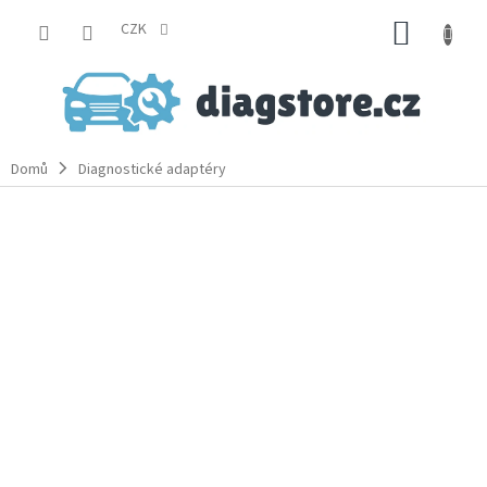
Přejít
NÁKUP
na
CZK
obsah
KOŠÍK
Domů
Diagnostické adaptéry