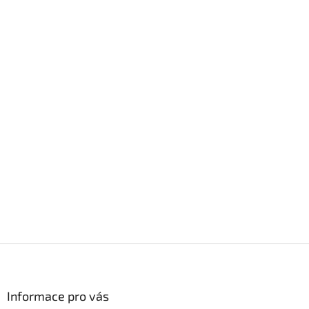
Z
á
p
a
Informace pro vás