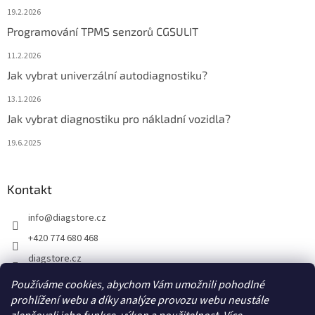
19.2.2026
Programování TPMS senzorů CGSULIT
11.2.2026
Jak vybrat univerzální autodiagnostiku?
13.1.2026
Jak vybrat diagnostiku pro nákladní vozidla?
19.6.2025
Kontakt
info
@
diagstore.cz
+420 774 680 468
diagstore.cz
diagstorecz
Používáme cookies, abychom Vám umožnili pohodlné
prohlížení webu a díky analýze provozu webu neustále
diagstore