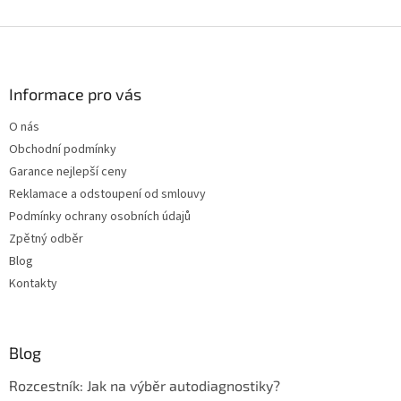
Z
á
p
a
Informace pro vás
t
O nás
í
Obchodní podmínky
Garance nejlepší ceny
Reklamace a odstoupení od smlouvy
Podmínky ochrany osobních údajů
Zpětný odběr
Blog
Kontakty
Blog
Rozcestník: Jak na výběr autodiagnostiky?