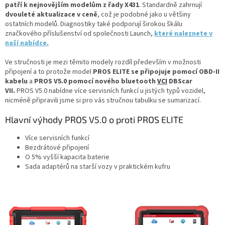
patří k nejnovějším modelům z řady X431
. Standardně zahrnují
dvouleté aktualizace v ceně
, což je podobné jako u většiny
ostatních modelů.
Diagnostiky také podporují širokou škálu
značkového příslušenství od společnosti Launch,
které naleznete v
naší nabídce
.
Ve stručnosti je mezi těmito modely rozdíl především v možnosti
připojení a to protože model
PROS ELITE se připojuje pomocí OBD-II
kabelu
a
PROS V5.0 pomocí nového bluetooth
VCI
DBScar
VII.
PROS V5.0 nabídne více servisních funkcí u jistých typů vozidel,
nicméně připravili jsme si pro vás stručnou tabulku se sumarizací.
Hlavní výhody PROS V5.0 o proti PROS ELITE
Více servisních funkcí
Bezdrátové připojení
O 5% vyšší kapacita baterie
Sada adaptérů na starší vozy v praktickém kufru