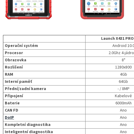
Launch X431 PROS
Operační systém
Android 10.
Procesor
2.0Ghz 4-jádr
Obrazovka
8"
Rozlišení
1280x800
RAM
4Gb
Interní paměť
64Gb
Přední/zadní kamera
- / 8MP
Připojení
Kabelové
Baterie
6000mAh
CAN FD
Ano
DoIP
Ano
Kompletní diagnostika
Ano
Inteligentní diagnostika
Ano