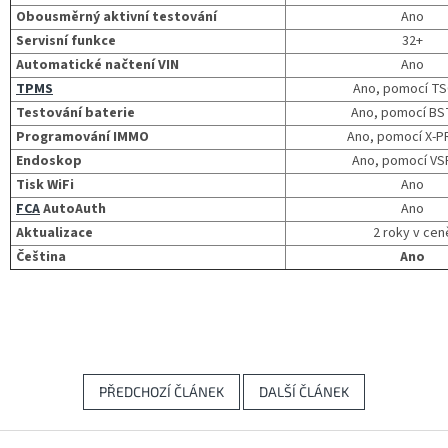
Obousměrný aktivní testování
Ano
Servisní funkce
32+
Automatické načtení VIN
Ano
TPMS
Ano, pomocí T
Testování baterie
Ano, pomocí BS
Programování IMMO
Ano, pomocí X-
Endoskop
Ano, pomocí VS
Tisk WiFi
Ano
FCA
AutoAuth
Ano
Aktualizace
2 roky v cen
Čeština
Ano
PŘEDCHOZÍ ČLÁNEK
DALŠÍ ČLÁNEK
Z