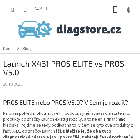
Přejít
NÁKUP
na
CZK
obsah
KOŠÍK
Domů
Blog
Launch X431 PROS ELITE vs PROS
V5.0
28.10.2023
PROS ELITE nebo PROS V5.0? V čem je rozdíl?
Na první pohled mohou mít velmi podobná jména, avšak mezi těmito
produkty od značky Launch existují rozdíly, a to nejen z finančního
hlediska. Pojďme se tedy podívat na to, v čem se tyto dva produkty z
řady X431 od značky Launch liší.
Důležité je, že oba tyto
diagnostické nástroje jsou pokročilé, nabízejí české rozhraní a