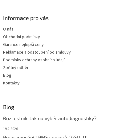
á
p
a
Informace pro vás
t
O nás
í
Obchodní podmínky
Garance nejlepší ceny
Reklamace a odstoupení od smlouvy
Podmínky ochrany osobních údajů
Zpětný odběr
Blog
Kontakty
Blog
Rozcestník: Jak na výběr autodiagnostiky?
19.2.2026
Programování TPMS senzorů CGSULIT