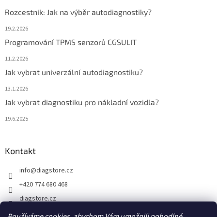
Rozcestník: Jak na výběr autodiagnostiky?
19.2.2026
Programování TPMS senzorů CGSULIT
11.2.2026
Jak vybrat univerzální autodiagnostiku?
13.1.2026
Jak vybrat diagnostiku pro nákladní vozidla?
19.6.2025
Kontakt
info
@
diagstore.cz
+420 774 680 468
diagstore.cz
diagstorecz
Používáme cookies, abychom Vám umožnili pohodlné