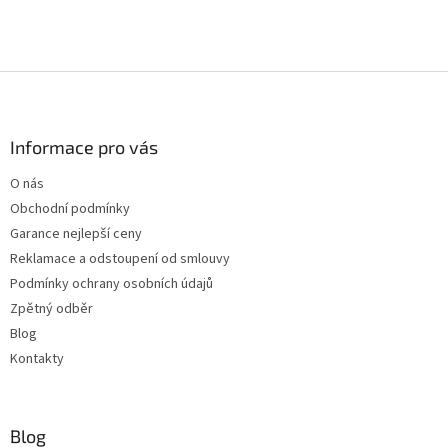
Z
á
p
a
Informace pro vás
t
O nás
í
Obchodní podmínky
Garance nejlepší ceny
Reklamace a odstoupení od smlouvy
Podmínky ochrany osobních údajů
Zpětný odběr
Blog
Kontakty
Blog