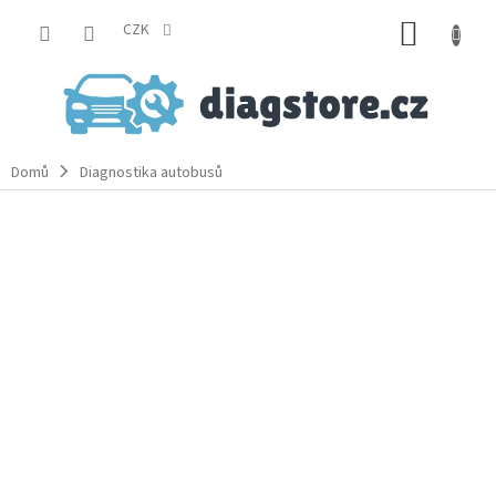
Přejít
NÁKUP
na
CZK
obsah
KOŠÍK
Domů
Diagnostika autobusů