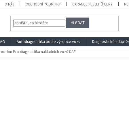
O NÁS
OBCHODNÍ PODMÍNKY
GARANCE NEJLEPŠÍ CENY
RE
HLEDAT
VAG
Autodiagnostika podle výrobce vozu
Diagnostické adapté
oodon Pro diagnostika nákladních vozů DAF